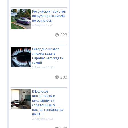
Российских туристов
на Кубе практически
не осталось
4 Августа 17:41
223
Рекордно низкая
закачка газа в
Европе: чего ждать
зимой
3 Августа 13:32
288
В Вологде
оштрафовали
школьницу за
спрятанные в
паспорт шпаргалки
на ЕГЭ
2 Августа 14:19