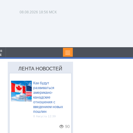
08.08.2026
18:56 МСК
 в
Е
ЛЕНТА НОВОСТЕЙ
Как будут
развиваться
американо-
канадские
отношения с
введением новых
пошлин
8 Августа 12:39
90