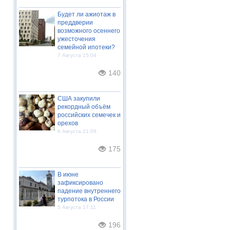
Будет ли ажиотаж в
преддверии
возможного осеннего
ужесточения
семейной ипотеки?
7 Августа 15:04
140
США закупили
рекордный объём
российских семечек и
орехов
6 Августа 21:09
175
В июне
зафиксировано
падение внутреннего
турпотока в России
5 Августа 17:11
196