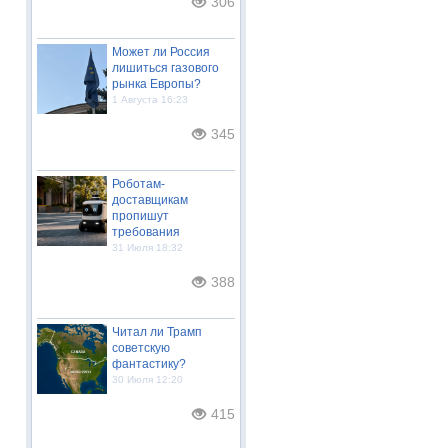
306
Может ли Россия
лишиться газового
рынка Европы?
1 Августа 16:23
345
Роботам-
доставщикам
пропишут
требования
31 Июля 18:32
388
Читал ли Трамп
советскую
фантастику?
30 Июля 12:20
415