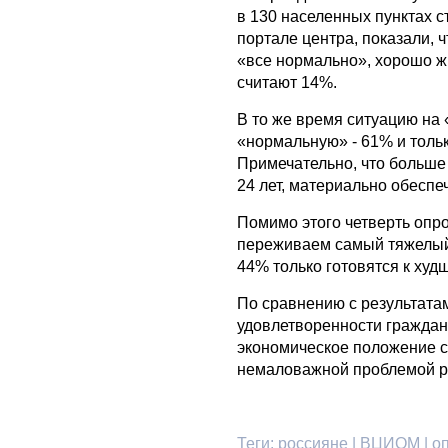
в 130 населенных пунктах 
портале центра, показали, ч
«все нормально», хорошо ж
считают 14%.
В то же время ситуацию на
«нормальную» - 61% и толь
Примечательно, что больше
24 лет, материально обеспе
Помимо этого четверть опр
переживаем самый тяжелый п
44% только готовятся к худ
По сравнению с результатам
удовлетворенности граждан
экономическое положение с
немаловажной проблемой р
Теги:
россияне | ВЦИОМ | оп