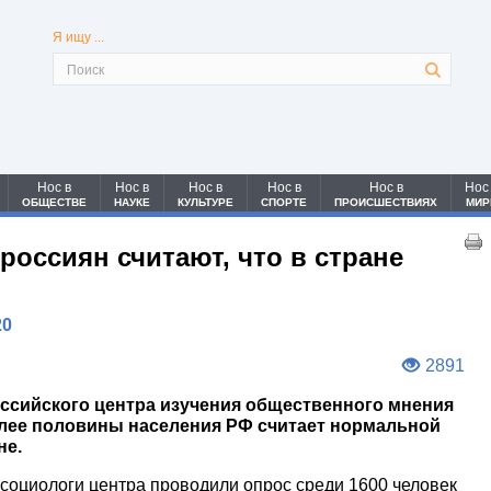
Я ищу ...
Нос в
Нос в
Нос в
Нос в
Нос в
Нос
ОБЩЕСТВЕ
НАУКЕ
КУЛЬТУРЕ
СПОРТЕ
ПРОИСШЕСТВИЯХ
МИР
оссиян считают, что в стране
20
2891
ссийского центра изучения общественного мнения
олее половины населения РФ считает нормальной
не.
а социологи центра проводили опрос среди 1600 человек