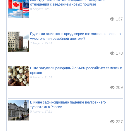
отношения с введением новых пошлин
8 Августа 12:39
137
Будет ли ажиотаж в преддверии возможного осеннего
ужесточения семейной ипотеки?
7 Августа 15:04
178
США закупили рекордный объём российских семечек и
орехов
6 Августа 21:09
209
В июне зафиксировано падение внутреннего
турпотока в России
5 Августа 17:11
227