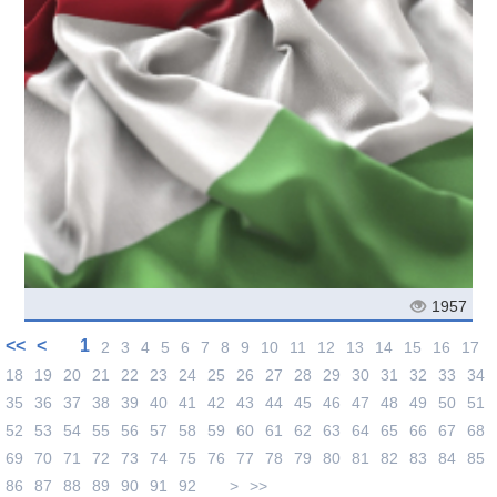
1957
<<
<
1
2
3
4
5
6
7
8
9
10
11
12
13
14
15
16
17
18
19
20
21
22
23
24
25
26
27
28
29
30
31
32
33
34
35
36
37
38
39
40
41
42
43
44
45
46
47
48
49
50
51
52
53
54
55
56
57
58
59
60
61
62
63
64
65
66
67
68
69
70
71
72
73
74
75
76
77
78
79
80
81
82
83
84
85
86
87
88
89
90
91
92
>
>>