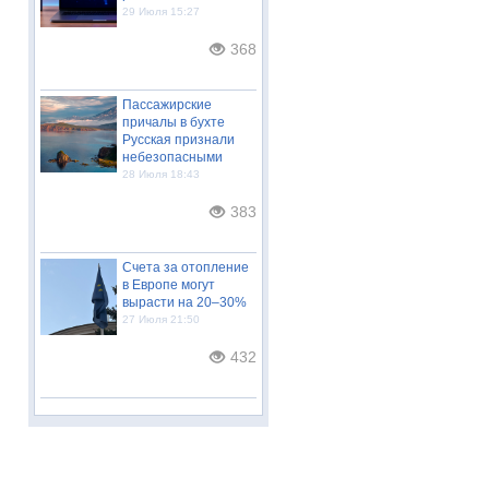
29 Июля 15:27
368
Пассажирские
причалы в бухте
Русская признали
небезопасными
28 Июля 18:43
383
Счета за отопление
в Европе могут
вырасти на 20–30%
27 Июля 21:50
432