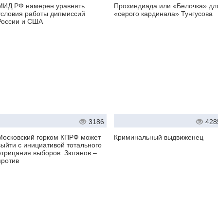
МИД РФ намерен уравнять
Прохиндиада или «Белочка» дл
условия работы дипмиссий
«серого кардинала» Тунгусова
России и США
3186
428
Московский горком КПРФ может
Криминальный выдвиженец
выйти с инициативой тотального
отрицания выборов. Зюганов –
против