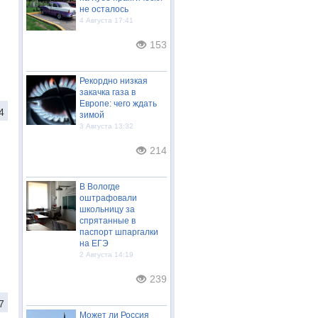
не осталось
4 Августа 17:41
153
Рекордно низкая
закачка газа в
Европе: чего ждать
4
зимой
3 Августа 13:32
214
В Вологде
оштрафовали
школьницу за
спрятанные в
паспорт шпаргалки
на ЕГЭ
2 Августа 14:19
239
7
Может ли Россия