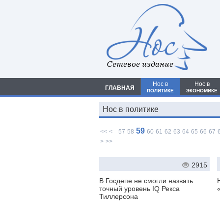
Сетевое издание
Нос в
Нос в
ГЛАВНАЯ
ПОЛИТИКЕ
ЭКОНОМИКЕ
Нос в политике
59
<<
<
57
58
60
61
62
63
64
65
66
67
>
>>
2915
В Госдепе не смогли назвать
точный уровень IQ Рекса
Тиллерсона