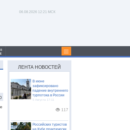
06.08.2026
12:21 МСК
 в
Е
ЛЕНТА НОВОСТЕЙ
В июне
зафиксировано
падение внутреннего
турпотока в России
0
5 Августа 17:11
ие
117
Российских туристов
на Кубе практически