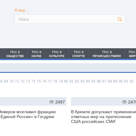
Я ищу ...
Нос в
Нос в
Нос в
Нос в
Нос в
Нос
ОБЩЕСТВЕ
НАУКЕ
КУЛЬТУРЕ
СПОРТЕ
ПРОИСШЕСТВИЯХ
МИР
68
69
70
71
72
73
74
75
76
77
78
79
80
81
82
83
84
85
86
87
88
89
90
91
92
2497
247
Неверов возглавил фракцию
В Кремле допускают применен
«Единой России» в Госдуме
ответных мер на притеснение
США российских СМИ