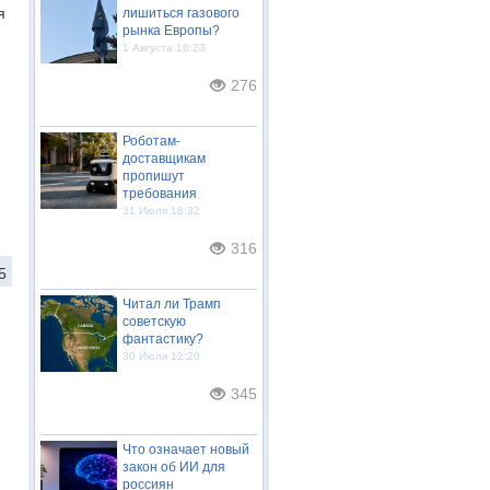
я
лишиться газового
рынка Европы?
1 Августа 16:23
276
Роботам-
доставщикам
пропишут
требования
31 Июля 18:32
316
5
Читал ли Трамп
советскую
фантастику?
30 Июля 12:20
345
Что означает новый
закон об ИИ для
россиян