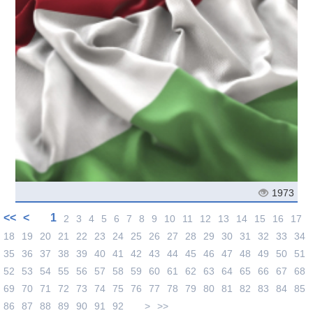
1973
<<
<
1
2
3
4
5
6
7
8
9
10
11
12
13
14
15
16
17
18
19
20
21
22
23
24
25
26
27
28
29
30
31
32
33
34
35
36
37
38
39
40
41
42
43
44
45
46
47
48
49
50
51
52
53
54
55
56
57
58
59
60
61
62
63
64
65
66
67
68
69
70
71
72
73
74
75
76
77
78
79
80
81
82
83
84
85
86
87
88
89
90
91
92
>
>>