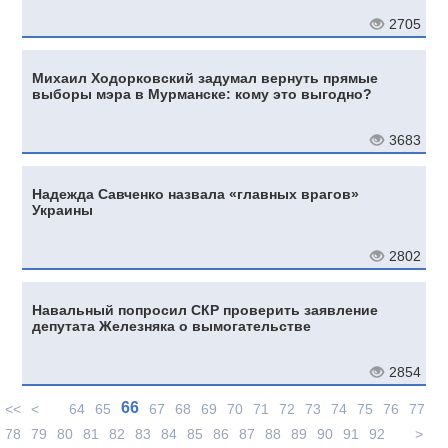
2705
Михаил Ходорковский задумал вернуть прямые
выборы мэра в Мурманске: кому это выгодно?
3683
Надежда Савченко назвала «главных врагов»
Украины
2802
Навальный попросил СКР проверить заявление
депутата Железняка о вымогательстве
2854
66
<<
<
64
65
67
68
69
70
71
72
73
74
75
76
77
78
79
80
81
82
83
84
85
86
87
88
89
90
91
92
>