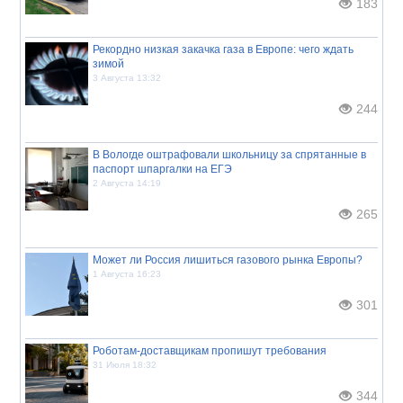
183
Рекордно низкая закачка газа в Европе: чего ждать
зимой
3 Августа 13:32
244
В Вологде оштрафовали школьницу за спрятанные в
паспорт шпаргалки на ЕГЭ
2 Августа 14:19
265
Может ли Россия лишиться газового рынка Европы?
1 Августа 16:23
301
Роботам-доставщикам пропишут требования
31 Июля 18:32
344