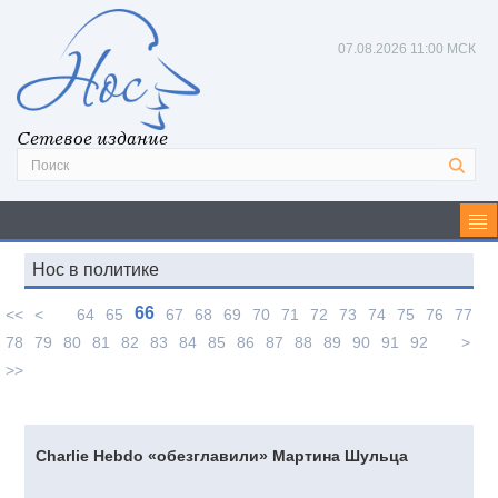
07.08.2026
11:00 МСК
Сетевое издание
Нос в политике
66
<<
<
64
65
67
68
69
70
71
72
73
74
75
76
77
78
79
80
81
82
83
84
85
86
87
88
89
90
91
92
>
>>
Charlie Hebdo «обезглавили» Мартина Шульца