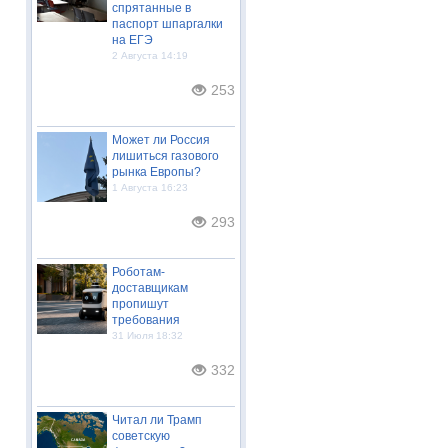
спрятанные в
паспорт шпаргалки
на ЕГЭ
2 Августа 14:19
253
Может ли Россия
лишиться газового
рынка Европы?
1 Августа 16:23
293
Роботам-
доставщикам
пропишут
требования
31 Июля 18:32
332
Читал ли Трамп
советскую