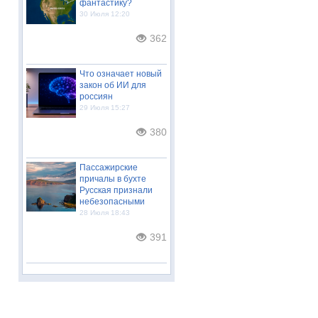
фантастику?
30 Июля 12:20
362
Что означает новый
закон об ИИ для
россиян
29 Июля 15:27
380
Пассажирские
причалы в бухте
Русская признали
небезопасными
28 Июля 18:43
391