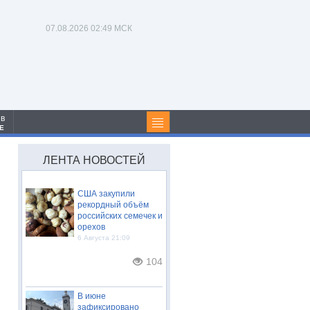
07.08.2026
02:49 МСК
 в
Е
ЛЕНТА НОВОСТЕЙ
США закупили
рекордный объём
российских семечек и
орехов
6 Августа 21:09
104
В июне
зафиксировано