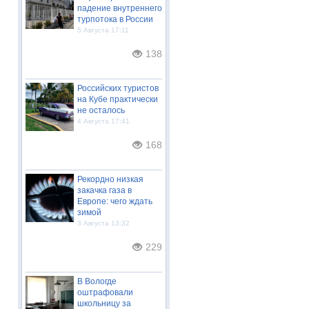
падение внутреннего
турпотока в России
5 Августа 17:11
138
Российских туристов
на Кубе практически
не осталось
4 Августа 17:41
168
Рекордно низкая
закачка газа в
Европе: чего ждать
зимой
3 Августа 13:32
229
В Вологде
оштрафовали
школьницу за