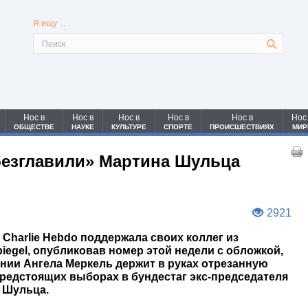
Я ищу ...
Нос в
Нос в
Нос в
Нос в
Нос в
Нос
ОБЩЕСТВЕ
НАУКЕ
КУЛЬТУРЕ
СПОРТЕ
ПРОИСШЕСТВИЯХ
МИР
обезглавили» Мартина Шульца
2921
Charlie Hebdo поддержала своих коллег из
iegel, опубликовав номер этой недели с обложкой,
ании Ангела Меркель держит в руках отрезанную
предстоящих выборах в бундестаг экс-председателя
 Шульца.