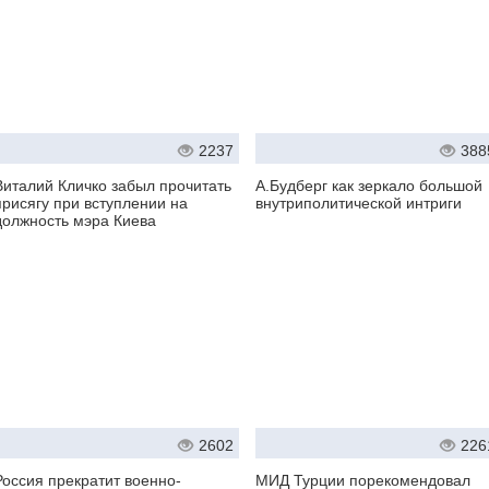
2237
388
Виталий Кличко забыл прочитать
А.Будберг как зеркало большой
присягу при вступлении на
внутриполитической интриги
должность мэра Киева
2602
226
Россия прекратит военно-
МИД Турции порекомендовал