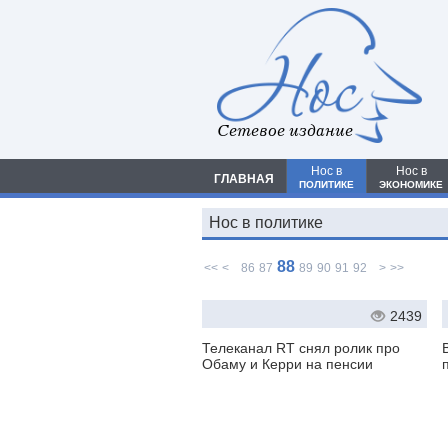
Сетевое издание
Нос в
Нос в
ГЛАВНАЯ
ПОЛИТИКЕ
ЭКОНОМИКЕ
Нос в политике
88
<<
<
86
87
89
90
91
92
>
>>
2439
Телеканал RT снял ролик про
Обаму и Керри на пенсии