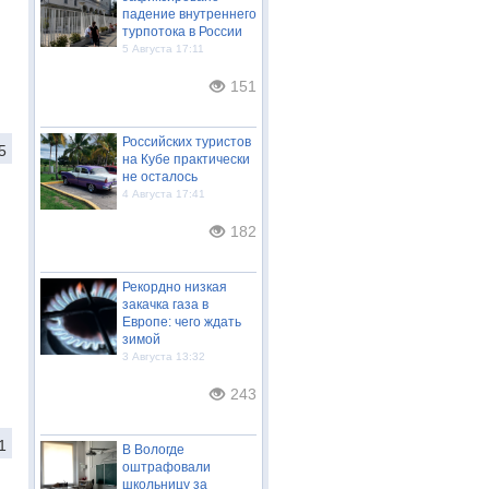
падение внутреннего
турпотока в России
5 Августа 17:11
151
Российских туристов
5
на Кубе практически
не осталось
4 Августа 17:41
182
Рекордно низкая
закачка газа в
Европе: чего ждать
зимой
3 Августа 13:32
243
1
В Вологде
оштрафовали
школьницу за