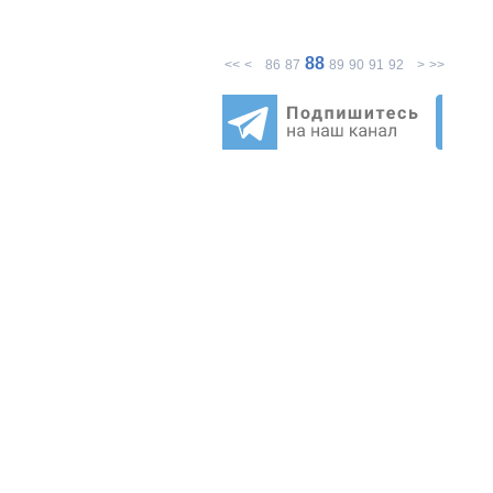
88
<<
<
86
87
89
90
91
92
>
>>