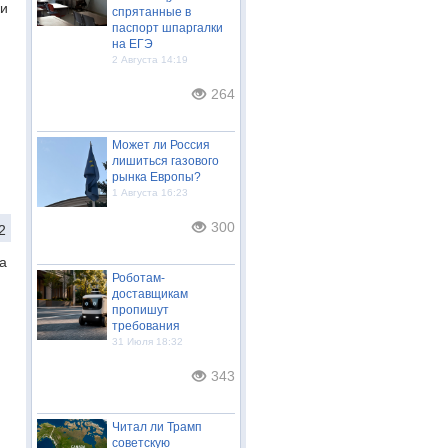
ки
спрятанные в
паспорт шпаргалки
на ЕГЭ
2 Августа 14:19
264
Может ли Россия
лишиться газового
рынка Европы?
1 Августа 16:23
300
2
а
Роботам-
доставщикам
пропишут
требования
31 Июля 18:32
343
Читал ли Трамп
советскую