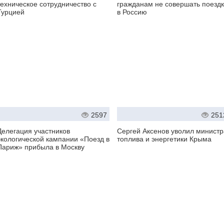
техническое сотрудничество с
гражданам не совершать поезд
Турцией
в Россию
2597
251
Делегация участников
Сергей Аксенов уволил министр
экологической кампании «Поезд в
топлива и энергетики Крыма
Париж» прибыла в Москву