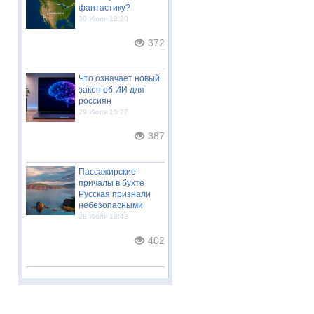
фантастику?
30 Июля 12:20
372
Что означает новый
закон об ИИ для
россиян
29 Июля 15:27
387
Пассажирские
причалы в бухте
Русская признали
небезопасными
28 Июля 18:43
402