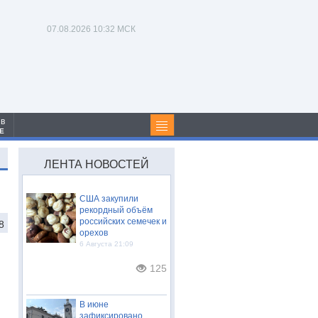
07.08.2026
10:32 МСК
 в
Е
ЛЕНТА НОВОСТЕЙ
США закупили
рекордный объём
российских семечек и
8
орехов
6 Августа 21:09
125
В июне
зафиксировано