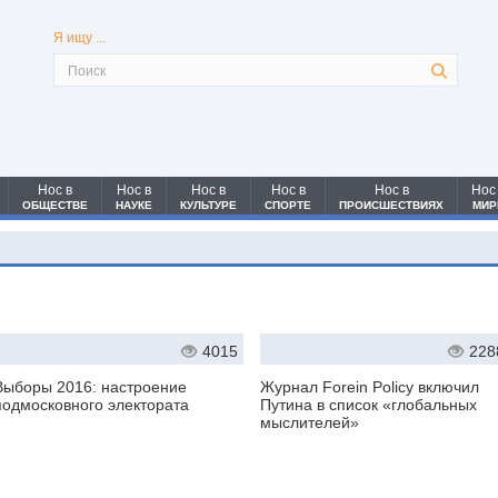
Я ищу ...
Нос в
Нос в
Нос в
Нос в
Нос в
Нос
ОБЩЕСТВЕ
НАУКЕ
КУЛЬТУРЕ
СПОРТЕ
ПРОИСШЕСТВИЯХ
МИР
4015
228
Выборы 2016: настроение
Журнал Forein Policy включил
подмосковного электората
Путина в список «глобальных
мыслителей»