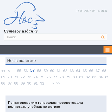
07.08.2026
06:14 МСК
Сетевое издание
Нос в политике
57
<<
<
55
56
58
59
60
61
62
63
64
65
66
67
68
69
70
71
72
73
74
75
76
77
78
79
80
81
82
83
84
85
86
87
88
89
90
91
92
>
>>
Пентагоновским генералам посоветовали
полистать учебник по логике