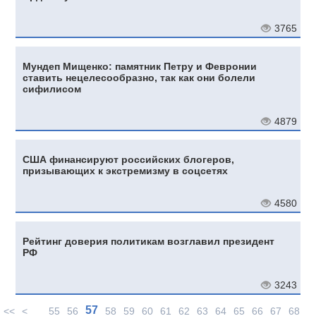
3765
Мундеп Мищенко: памятник Петру и Февронии
ставить нецелесообразно, так как они болели
сифилисом
4879
США финансируют российских блогеров,
призывающих к экстремизму в соцсетях
4580
Рейтинг доверия политикам возглавил президент
РФ
3243
57
<<
<
55
56
58
59
60
61
62
63
64
65
66
67
68