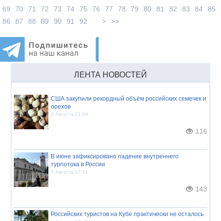
69
70
71
72
73
74
75
76
77
78
79
80
81
82
83
84
85
86
87
88
89
90
91
92
>
>>
ЛЕНТА НОВОСТЕЙ
США закупили рекордный объём российских семечек и
орехов
6 Августа 21:09
116
В июне зафиксировано падение внутреннего
турпотока в России
5 Августа 17:11
143
Российских туристов на Кубе практически не осталось