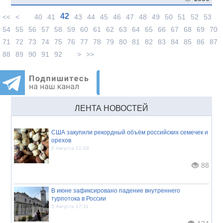
42
<<
<
40
41
43
44
45
46
47
48
49
50
51
52
53
54
55
56
57
58
59
60
61
62
63
64
65
66
67
68
69
70
71
72
73
74
75
76
77
78
79
80
81
82
83
84
85
86
87
88
89
90
91
92
>
>>
ЛЕНТА НОВОСТЕЙ
США закупили рекордный объём российских семечек и
орехов
6 Августа 21:09
88
В июне зафиксировано падение внутреннего
турпотока в России
5 Августа 17:11