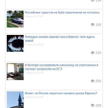
134
Российских туристов на Кубе практически не осталось
4 Августа 17:41
165
Рекордно низкая закачка газа в Европе: чего ждать
зимой
3 Августа 13:32
226
В Вологде оштрафовали школьницу за спрятанные в
паспорт шпаргалки на ЕГЭ
2 Августа 14:19
250
Может ли Россия лишиться газового рынка Европы?
1 Августа 16:23
288