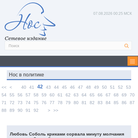
07.08.2026
00:25 МСК
Сетевое издание
Нос в политике
42
<<
<
40
41
43
44
45
46
47
48
49
50
51
52
53
54
55
56
57
58
59
60
61
62
63
64
65
66
67
68
69
70
71
72
73
74
75
76
77
78
79
80
81
82
83
84
85
86
87
88
89
90
91
92
>
>>
Любовь Соболь криками сорвала минуту молчания