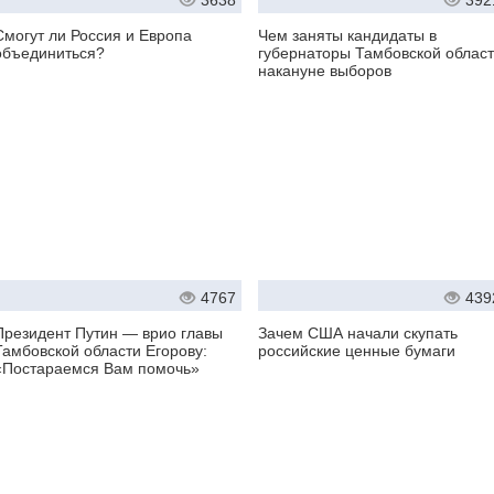
3638
392
Смогут ли Россия и Европа
Чем заняты кандидаты в
объединиться?
губернаторы Тамбовской облас
накануне выборов
4767
439
Президент Путин — врио главы
Зачем США начали скупать
Тамбовской области Егорову:
российские ценные бумаги
«Постараемся Вам помочь»