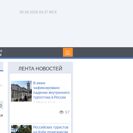
06.08.2026
04:37 МСК
 в
Е
ЛЕНТА НОВОСТЕЙ
В июне
>
зафиксировано
падение внутреннего
турпотока в России
5 Августа 17:11
0
97
ся
Российских туристов
на Кубе практически