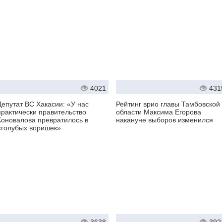
4021
431
Депутат ВС Хакасии: «У нас
Рейтинг врио главы Тамбовской
практически правительство
области Максима Егорова
Коновалова превратилось в
накануне выборов изменился
«голубых воришек»