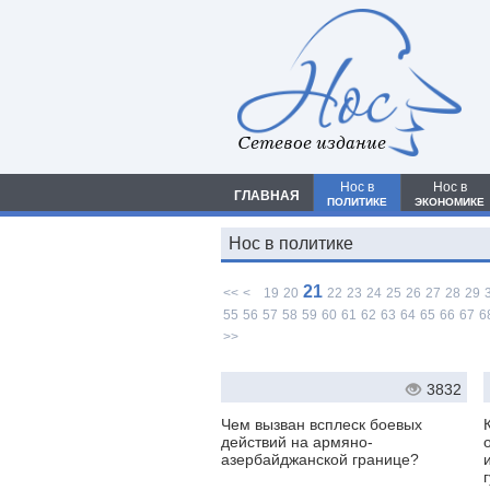
Сетевое издание
Нос в
Нос в
ГЛАВНАЯ
ПОЛИТИКЕ
ЭКОНОМИКЕ
Нос в политике
21
<<
<
19
20
22
23
24
25
26
27
28
29
55
56
57
58
59
60
61
62
63
64
65
66
67
6
>>
3832
Чем вызван всплеск боевых
действий на армяно-
азербайджанской границе?