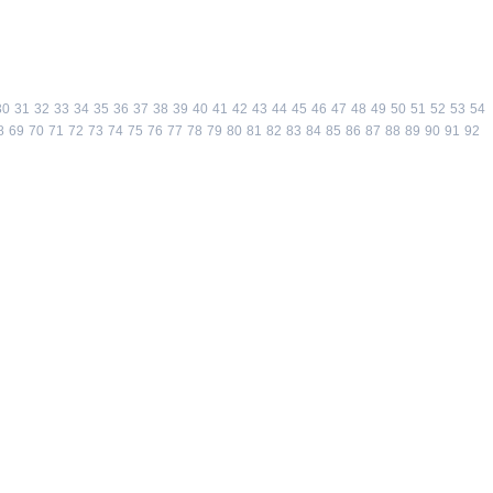
30
31
32
33
34
35
36
37
38
39
40
41
42
43
44
45
46
47
48
49
50
51
52
53
54
8
69
70
71
72
73
74
75
76
77
78
79
80
81
82
83
84
85
86
87
88
89
90
91
92