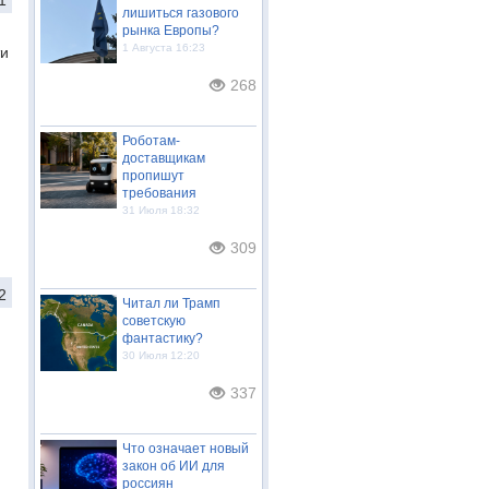
1
лишиться газового
рынка Европы?
1 Августа 16:23
ти
268
Роботам-
доставщикам
пропишут
требования
31 Июля 18:32
309
2
Читал ли Трамп
советскую
фантастику?
30 Июля 12:20
337
Что означает новый
закон об ИИ для
россиян