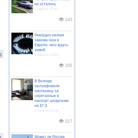
не осталось
4 Августа 17:41
143
Рекордно низкая
закачка газа в
Европе: чего ждать
зимой
5
3 Августа 13:32
205
В Вологде
оштрафовали
школьницу за
спрятанные в
паспорт шпаргалки
на ЕГЭ
2 Августа 14:19
227
Может ли Россия