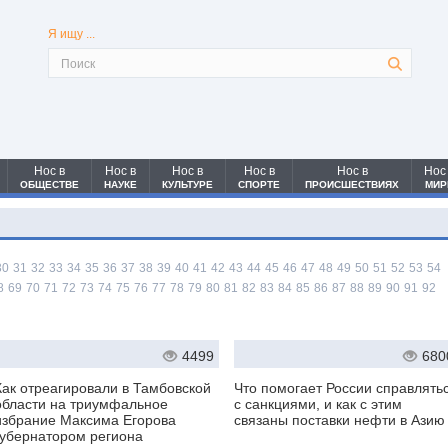
Я ищу ...
Нос в
Нос в
Нос в
Нос в
Нос в
Нос
ОБЩЕСТВЕ
НАУКЕ
КУЛЬТУРЕ
СПОРТЕ
ПРОИСШЕСТВИЯХ
МИР
30
31
32
33
34
35
36
37
38
39
40
41
42
43
44
45
46
47
48
49
50
51
52
53
54
8
69
70
71
72
73
74
75
76
77
78
79
80
81
82
83
84
85
86
87
88
89
90
91
92
4499
680
Как отреагировали в Тамбовской
Что помогает России справлять
области на триумфальное
с санкциями, и как с этим
избрание Максима Егорова
связаны поставки нефти в Азию
губернатором региона