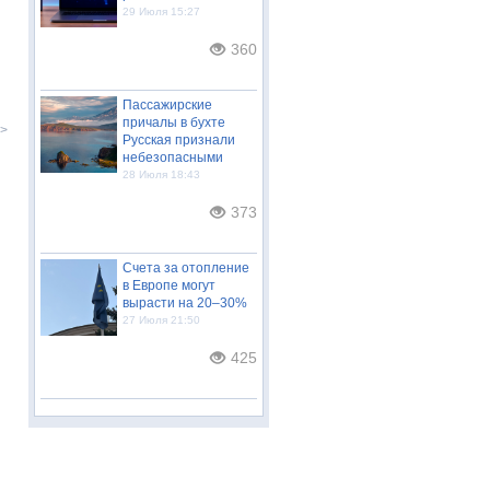
29 Июля 15:27
360
Пассажирские
причалы в бухте
>
Русская признали
небезопасными
28 Июля 18:43
373
Счета за отопление
в Европе могут
вырасти на 20–30%
27 Июля 21:50
425