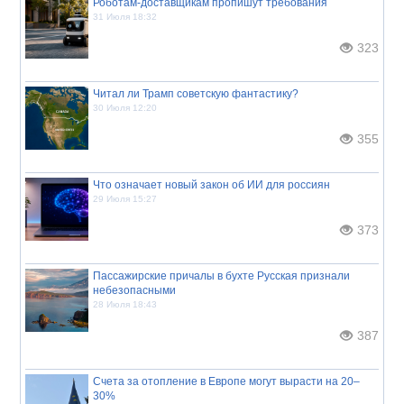
Роботам-доставщикам пропишут требования
31 Июля 18:32
323
Читал ли Трамп советскую фантастику?
30 Июля 12:20
355
Что означает новый закон об ИИ для россиян
29 Июля 15:27
373
Пассажирские причалы в бухте Русская признали
небезопасными
28 Июля 18:43
387
Счета за отопление в Европе могут вырасти на 20–
30%