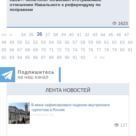
отношение Навального к референдуму по
поправкам
1623
36
<<
<
34
35
37
38
39
40
41
42
43
44
45
46
47
48
49
50
51
52
53
54
55
56
57
58
59
60
61
62
63
64
65
66
67
68
69
70
71
72
73
74
75
76
77
78
79
80
81
82
83
84
85
86
87
88
89
90
91
92
>
>>
ЛЕНТА НОВОСТЕЙ
В июне зафиксировано падение внутреннего
турпотока в России
5 Августа 17:11
127