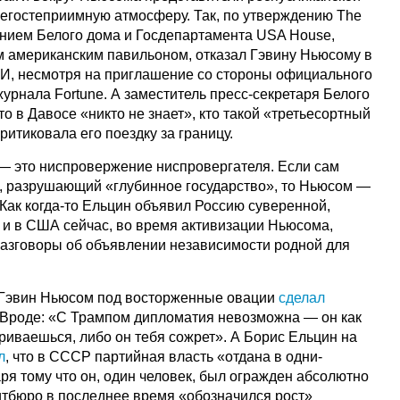
егостеприимную атмосферу. Так, по утверждению The
лением Белого дома и Госдепартамента USA House,
американским павильоном, отказал Гэвину Ньюсому в
И, несмотря на приглашение со стороны официального
рнала Fortune. А заместитель пресс-секретаря Белого
то в Давосе «никто не знает», кто такой «третьесортный
ритиковала его поездку за границу.
— это ниспровержение ниспровергателя. Если сам
, разрушающий «глубинное государство», то Ньюсом —
Как когда-то Ельцин объявил Россию суверенной,
к и в США сейчас, во время активизации Ньюсома,
разговоры об объявлении независимости родной для
 Гэвин Ньюсом под восторженные овации
сделал
 Вроде: «С Трампом дипломатия невозможна — он как
риваешься, либо он тебя сожрет». А Борис Ельцин на
л
, что в СССР партийная власть «отдана в одни-
ря тому что он, один человек, был огражден абсолютно
литбюро в последнее время «обозначился рост»