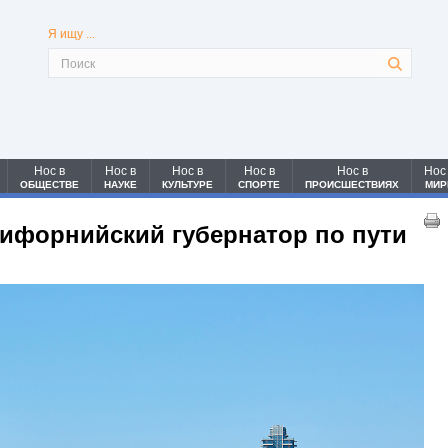
Я ищу ...
Нос в
Нос в
Нос в
Нос в
Нос в
Нос
ОБЩЕСТВЕ
НАУКЕ
КУЛЬТУРЕ
СПОРТЕ
ПРОИСШЕСТВИЯХ
МИР
лифорнийский губернатор по пути