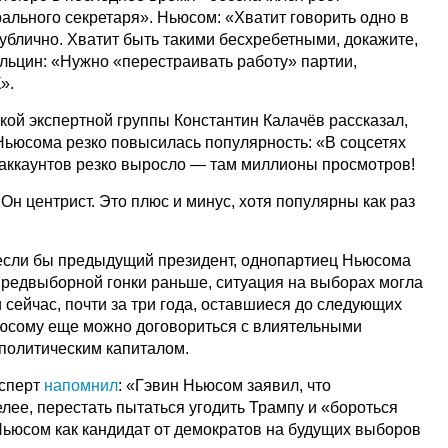
ального секретаря». Ньюсом: «Хватит говорить одно в
публично. Хватит быть такими бесхребетными, докажите,
 Ельцин: «Нужно «перестраивать работу» партии,
».
кой экспертной группы Константин Калачёв рассказал,
 Ньюсома резко повысилась популярность: «В соцсетях
 аккаунтов резко выросло — там миллионы просмотров!
 Он центрист. Это плюс и минус, хотя популярны как раз
, если бы предыдущий президент, однопартиец Ньюсома
редвыборной гонки раньше, ситуация на выборах могла
и сейчас, почти за три года, оставшиеся до следующих
юсому еще можно договориться с влиятельными
 политическим капиталом.
ксперт
напомнил
: «Гэвин Ньюсом заявил, что
лее, перестать пытаться угодить Трампу и «бороться
Ньюсом как кандидат от демократов на будущих выборов