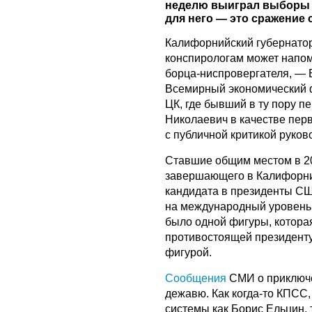
неделю выиграл выборы 
для него — это сражение
Калифорнийский губернатор
конспирологам может напомн
борца-ниспровергателя, — 
Всемирный экономический ф
ЦК, где бывший в ту пору п
Николаевич в качестве пер
с публичной критикой руков
Ставшие общим местом в 20
завершающего в Калифорнии
кандидата в президенты СШ
на международный уровень.
было одной фигуры, котора
противостоящей президенту
фигурой.
Сообщения
СМИ о приключе
дежавю. Как когда-то КПСС,
системы как Борис Ельцин, 