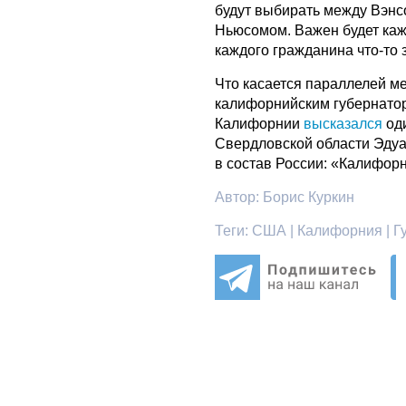
будут выбирать между Вэнс
Ньюсомом. Важен будет кажд
каждого гражданина что-то 
Что касается параллелей м
калифорнийским губернаторо
Калифорнии
высказался
оди
Свердловской области Эдуа
в состав России: «Калифор
Автор:
Борис Куркин
Теги:
США | Калифорния | Гу