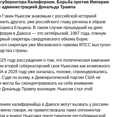
губернатора Калифорнии. Борьба против Империи
 с администрацией Дональда Трампа
 Гэвин Ньюсом знакомым с российской историей
ить другого, уже российского главу региона в образе
Бориса Ельцина. В таком случае прошедший на днях
орум в Давосе — это октябрьский, 1987 года, пленум
ервый секретарь свердловского обкома Борис
вого секретаря уже Московского горкома КПСС выступил
одства страны.
25 году рассуждения о том, что политическая кампания
 второй губернаторский срок Ньюсома как возможного
А в 2028 году уже началась, похоже, спроецировались
 Судя по всему, в Демократической партии США не
я могла бы сконцентрировать на себе внимание
 Дональду Трампу коалиции. Ньюсом стал этой
ниях калифорнийца в Давосе могут вызвать у россиян
 мягко говоря, не приветствовала таких оппонентов
так и вокруг Ньюсома представители республиканской