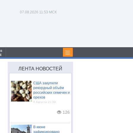
07.08.2026
11:53 МСК
 в
Е
ЛЕНТА НОВОСТЕЙ
США закупили
рекордный объём
российских семечек и
орехов
6 Августа 21:09
126
В июне
зафиксировано