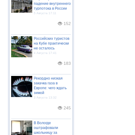
падение внутреннего
турпотока в России
5 Августа 17:11
152
Российских туристов
на Кубе практически
не осталось
4 Августа 17:41
183
Рекордно низкая
закачка газа в
Европе: чего ждать
зимой
3 Августа 13:32
245
В Вологде
оштрафовали
школьницу за