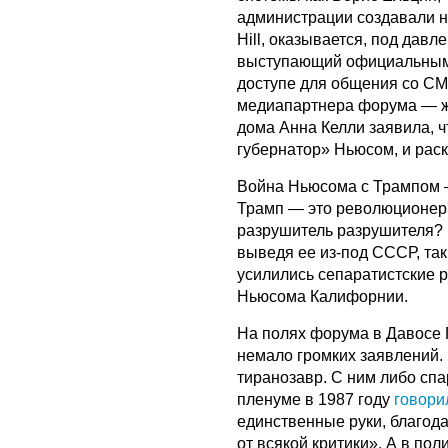
администрации создавали н
Hill, оказывается, под дав
выступающий официальным 
доступе для общения со СМ
медиапартнера форума — жу
дома Анна Келли заявила, ч
губернатор» Ньюсом, и раск
Война Ньюсома с Трампом 
Трамп — это революционер
разрушитель разрушителя? 
выведя ее из-под СССР, та
усилились сепаратистские 
Ньюсома Калифорнии.
На полях форума в Давосе
немало громких заявлений.
тиранозавр. С ним либо спа
пленуме в 1987 году
говори
единственные руки, благода
от всякой критики». А в по