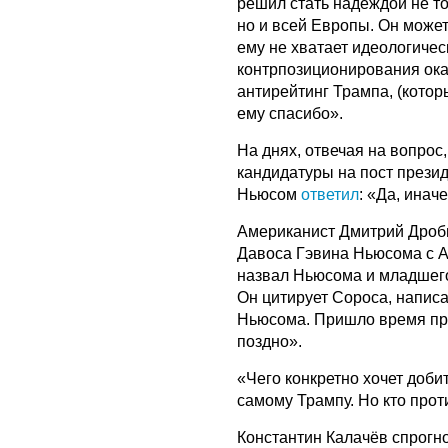
решил стать надеждой не т
но и всей Европы. Он может 
ему не хватает идеологичес
контрпозиционирования окаж
антирейтинг Трампа, (которы
ему спасибо».
На днях, отвечая на вопрос
кандидатуры на пост прези
Ньюсом
ответил
: «Да, инач
Американист Дмитрий Дроб
Давоса Гэвина Ньюсома с 
назвал Ньюсома и младшег
Он цитирует Сороса, напис
Ньюсома. Пришло время про
поздно».
«Чего конкретно хочет доби
самому Трампу. Но кто прот
Константин Калачёв спрогн