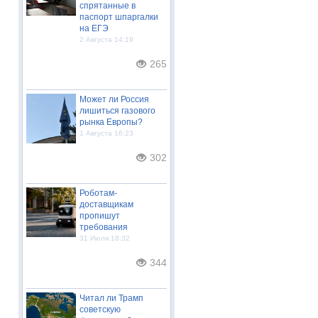
спрятанные в
паспорт шпаргалки
на ЕГЭ
2 Августа 14:19
265
Может ли Россия
лишиться газового
рынка Европы?
1 Августа 16:23
302
Роботам-
доставщикам
пропишут
требования
31 Июля 18:32
344
Читал ли Трамп
советскую