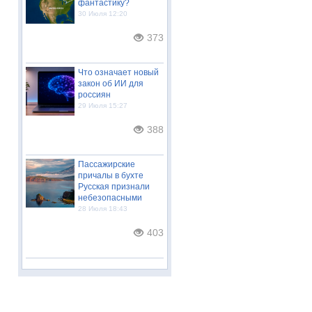
фантастику?
30 Июля 12:20
373
Что означает новый
закон об ИИ для
россиян
29 Июля 15:27
388
Пассажирские
причалы в бухте
Русская признали
небезопасными
28 Июля 18:43
403