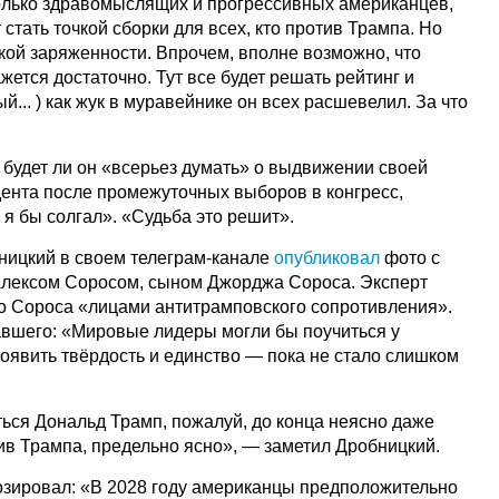
олько здравомыслящих и прогрессивных американцев,
стать точкой сборки для всех, кто против Трампа. Но
кой заряженности. Впрочем, вполне возможно, что
ется достаточно. Тут все будет решать рейтинг и
й... ) как жук в муравейнике он всех расшевелил. За что
, будет ли он «всерьез думать» о выдвижении своей
дента после промежуточных выборов в конгресс,
е я бы солгал». «Судьба это решит».
ницкий в своем телеграм-канале
опубликовал
фото с
Алексом Соросом, сыном Джорджа Сороса. Эксперт
о Сороса «лицами антитрамповского сопротивления».
авшего: «Мировые лидеры могли бы поучиться у
явить твёрдость и единство — пока не стало слишком
ться Дональд Трамп, пожалуй, до конца неясно даже
ив Трампа, предельно ясно», — заметил Дробницкий.
озировал: «В 2028 году американцы предположительно