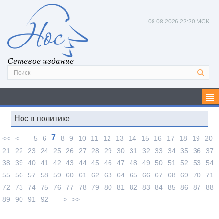
08.08.2026
22:20 МСК
Сетевое издание
Нос в политике
7
<<
<
5
6
8
9
10
11
12
13
14
15
16
17
18
19
20
21
22
23
24
25
26
27
28
29
30
31
32
33
34
35
36
37
38
39
40
41
42
43
44
45
46
47
48
49
50
51
52
53
54
55
56
57
58
59
60
61
62
63
64
65
66
67
68
69
70
71
72
73
74
75
76
77
78
79
80
81
82
83
84
85
86
87
88
89
90
91
92
>
>>