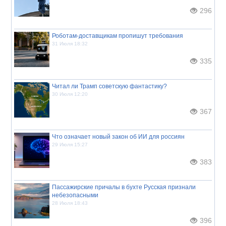
296
Роботам-доставщикам пропишут требования
31 Июля 18:32
335
Читал ли Трамп советскую фантастику?
30 Июля 12:20
367
Что означает новый закон об ИИ для россиян
29 Июля 15:27
383
Пассажирские причалы в бухте Русская признали
небезопасными
28 Июля 18:43
396