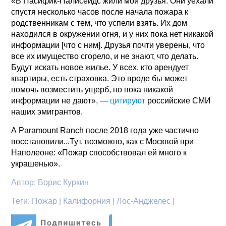
«В Пасифик-Палисейдс жили мои друзья. Они уехали
спустя несколько часов после начала пожара к
родственникам с тем, что успели взять. Их дом
находился в окружении огня, и у них пока нет никакой
информации [что с ним]. Друзья почти уверены, что
все их имущество сгорело, и не знают, что делать.
Будут искать новое жилье. У всех, кто арендует
квартиры, есть страховка. Это вроде бы может
помочь возместить ущерб, но пока никакой
информации не дают», —
цитируют
российские СМИ
наших эмигрантов.
А Paramount Ranch после 2018 года уже частично
восстановили...Тут, возможно, как с Москвой при
Наполеоне: «Пожар способствовал ей много к
украшенью».
Автор:
Борис Куркин
Теги:
Пожар | Калифорния | Лос-Анджелес |