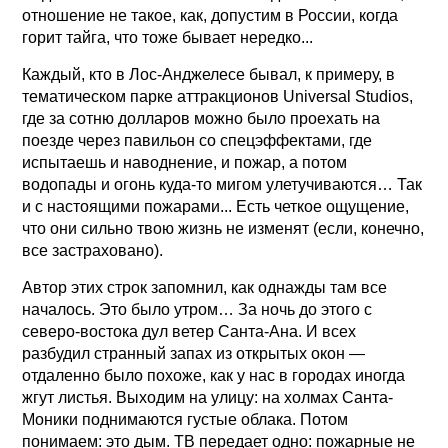
отношение не такое, как, допустим в России, когда
горит тайга, что тоже бывает нередко...
Каждый, кто в Лос-Анджелесе бывал, к примеру, в
тематическом парке аттракционов Universal Studios,
где за сотню долларов можно было проехать на
поезде через павильон со спецэффектами, где
испытаешь и наводнение, и пожар, а потом
водопады и огонь куда-то мигом улетучиваются… Так
и с настоящими пожарами... Есть четкое ощущение,
что они сильно твою жизнь не изменят (если, конечно,
все застраховано).
Автор этих строк запомнил, как однажды там все
началось. Это было утром… За ночь до этого с
северо-востока дул ветер Санта-Ана. И всех
разбудил странный запах из открытых окон —
отдаленно было похоже, как у нас в городах иногда
жгут листья. Выходим на улицу: на холмах Санта-
Моники поднимаются густые облака. Потом
понимаем: это дым. ТВ передает одно: пожарные не