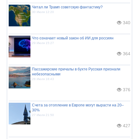
Читал ли Трамп советскую фантастику?
30 Июля 12:20
340
Что означает новый закон об ИИ для россиян
29 Июля 15:27
364
Пассажирские причалы в бухте Русская признали
небезопасными
28 Июля 18:43
376
Счета за отопление в Европе могут вырасти на 20–
30%
27 Июля 21:50
427