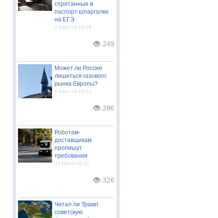
спрятанные в
паспорт шпаргалки
на ЕГЭ
2 Августа 14:19
249
Может ли Россия
лишиться газового
рынка Европы?
1 Августа 16:23
286
Роботам-
доставщикам
пропишут
требования
31 Июля 18:32
326
Читал ли Трамп
советскую