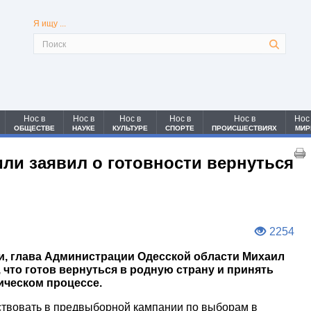
Я ищу ...
Нос в
Нос в
Нос в
Нос в
Нос в
Нос
ОБЩЕСТВЕ
НАУКЕ
КУЛЬТУРЕ
СПОРТЕ
ПРОИСШЕСТВИЯХ
МИР
ли заявил о готовности вернуться
2254
, глава Администрации Одесской области Михаил
 что готов вернуться в родную страну и принять
ическом процессе.
ствовать в предвыборной кампании по выборам в