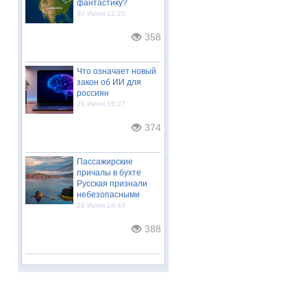
фантастику?
30 Июля 12:20
358
Что означает новый
закон об ИИ для
россиян
29 Июля 15:27
374
Пассажирские
причалы в бухте
Русская признали
небезопасными
28 Июля 18:43
388