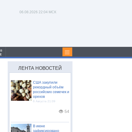
06.08.2026
22:04 МСК
 в
Е
ЛЕНТА НОВОСТЕЙ
США закупили
рекордный объём
российских семечек и
орехов
6 Августа 21:09
54
В июне
зафиксировано