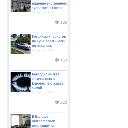
падение внутреннего
турпотока в России
5 Августа 17:11
129
Российских туристов
на Кубе практически
не осталось
4 Августа 17:41
163
Рекордно низкая
закачка газа в
Европе: чего ждать
зимой
3 Августа 13:32
223
В Вологде
оштрафовали
школьницу за