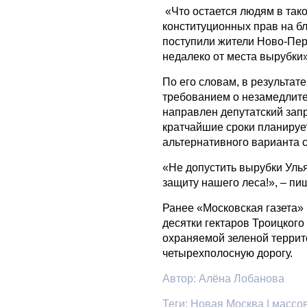
«Что остается людям в тако
конституционных прав на бл
поступили жители Ново-Пер
недалеко от места вырубки»
По его словам, в результат
требованием о незамедлите
направлен депутатский запр
кратчайшие сроки планируе
альтернативного варианта с
«Не допустить вырубки Уль
защиту нашего леса!», – п
Ранее «Московская газета»
десятки гектаров Троицкого
охраняемой зеленой террит
четырехполосную дорогу.
Автор:
Алёна Лобанова
Теги:
Новая Москва | массов