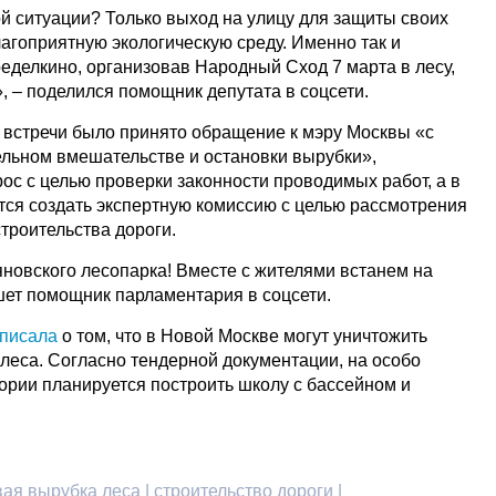
й ситуации? Только выход на улицу для защиты своих
агоприятную экологическую среду. Именно так и
еделкино, организовав Народный Сход 7 марта в лесу,
, – поделился помощник депутата в соцсети.
е встречи было принято обращение к мэру Москвы «с
льном вмешательстве и остановки вырубки»,
ос с целью проверки законности проводимых работ, а в
тся создать экспертную комиссию с целью рассмотрения
троительства дороги.
яновского лесопарка! Вместе с жителями встанем на
ишет помощник парламентария в соцсети.
писала
о том, что в Новой Москве могут уничтожить
 леса. Согласно тендерной документации, на особо
ории планируется построить школу с бассейном и
ая вырубка леса | строительство дороги |