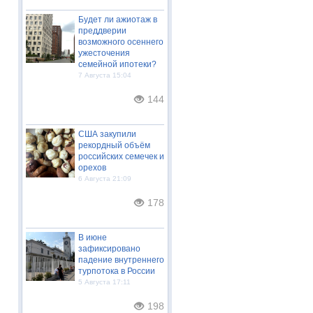
Будет ли ажиотаж в
преддверии
возможного осеннего
ужесточения
семейной ипотеки?
7 Августа 15:04
144
США закупили
рекордный объём
российских семечек и
орехов
6 Августа 21:09
178
В июне
зафиксировано
падение внутреннего
турпотока в России
5 Августа 17:11
198