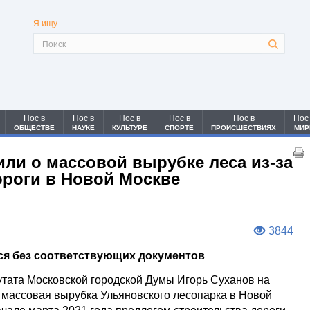
Я ищу ...
Нос в
Нос в
Нос в
Нос в
Нос в
Нос
ОБЩЕСТВЕ
НАУКЕ
КУЛЬТУРЕ
СПОРТЕ
ПРОИСШЕСТВИЯХ
МИР
ли о массовой вырубке леса из-за
ороги в Новой Москве
3844
ся без соответствующих документов
тата Московской городской Думы Игорь Суханов на
, массовая вырубка Ульяновского лесопарка в Новой