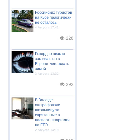
Российских туристов
на Кубе практически
не осталось
4 Августа 17:41
228
Рекордно низкая
закачка газа в
Европе: чего ждать
зимой
3 Августа 13:32
292
В Вологде
оштрафовали
школьницу за
спрятанные в
паспорт шпаргалки
на ЕГЭ
2 Августа 14:19