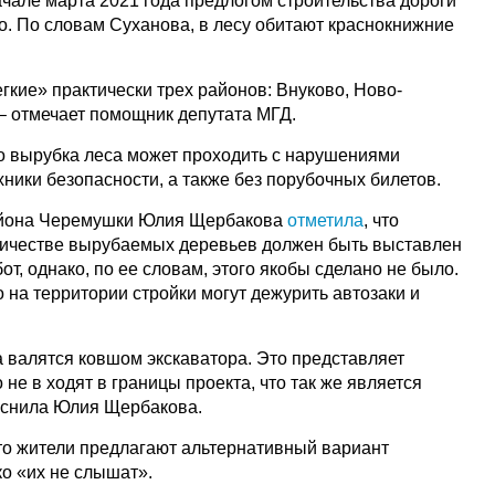
чале марта 2021 года предлогом строительства дороги
о. По словам Суханова, в лесу обитают краснокнижние
кие» практически трех районов: Внуково, Ново-
– отмечает помощник депутата МГД.
то вырубка леса может проходить с нарушениями
ехники безопасности, а также без порубочных билетов.
айона Черемушки Юлия Щербакова
отметила
, что
ичестве вырубаемых деревьев должен быть выставлен
от, однако, по ее словам, этого якобы сделано не было.
о на территории стройки могут дежурить автозаки и
а валятся ковшом экскаватора. Это представляет
 не в ходят в границы проекта, что так же является
яснила Юлия Щербакова.
что жители предлагают альтернативный вариант
ко «их не слышат».