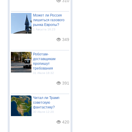
310
Может ли Россия
лишиться газового
рынка Европы?
1 Августа 16:23
349
Роботам-
доставщикам
пропишут
требования
31 Июля 18:32
391
Читал ли Трамп
советскую
фантастику?
30 Июля 12:20
420