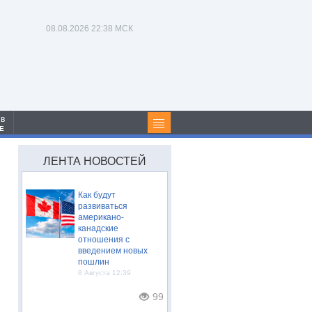
08.08.2026
22:38 МСК
 в
Е
ЛЕНТА НОВОСТЕЙ
Как будут
развиваться
американо-
канадские
отношения с
введением новых
пошлин
8 Августа 12:39
99