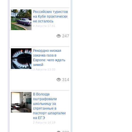
Российских туристов
на Кубе практически
не осталось
4 Августа 17:41
247
Рекордно низкая
закачка газа в
Европе: чего ждать
зимой
3 Августа 13:32
314
В Вологде
оштрафовали
школьницу за
спрятанные в
паспорт шпаргалки
на ЕГЭ
2 Августа 14:19