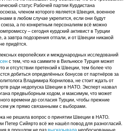
ический статус Рабочей партии Курдистана
осоюза, членом которого является Швеция, военное
нами в любом случае укрепится, если они будут
о союза, а по конкретным персоналиям всё можно
компромиссу – сегодня курдский активист в Турции
, а завтра подозрения отпали, и от Швеции никакой
не придётся.
лексных европейских и международных исследований
асен
с тем, что на саммите в Вильнюсе Турция может
то и отсутствии претензий к Швеции, тем более что
дастся добиться определённых бонусов от партнёров за
олитолога Владимира Корнилова, не стоит ждать от
ертв ради недопуска Швеции в НАТО. Эксперт назвал
гана предвыборным ходом, и максимум, что может
много времени до согласия Турции, чтобы прежние
всем уж прямо связанными с выборами.
ка не решила вопрос о принятии Швеции в НАТО.
и Петер Сийярто всё же нашёл повод для разногласий.
ция в прошлом не раз
высказывала
необоснованные