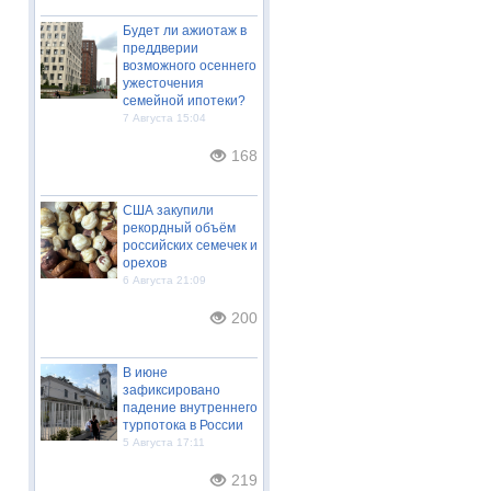
Будет ли ажиотаж в
преддверии
возможного осеннего
ужесточения
семейной ипотеки?
7 Августа 15:04
168
США закупили
рекордный объём
российских семечек и
орехов
6 Августа 21:09
200
В июне
зафиксировано
падение внутреннего
турпотока в России
5 Августа 17:11
219