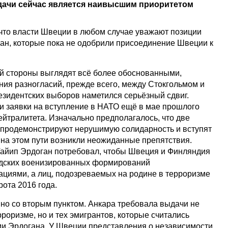
дачи сейчас является наивысшим приоритетом
 что власти Швеции в любом случае уважают позиции
ран, которые пока не одобрили присоединение Швеции к
й стороны выглядят всё более обоснованными,
ния разногласий, прежде всего, между Стокгольмом и
езидентских выборов наметился серьёзный сдвиг.
 заявки на вступление в НАТО ещё в мае прошлого
нейтралитета. Изначально предполагалось, что две
 продемонстрируют нерушимую солидарность и вступят
 на этом пути возникли неожиданные препятствия.
Тайип Эрдоган потребовал, чтобы Швеция и Финляндия
рдских военизированных формирований
ациями, а лиц, подозреваемых на родине в терроризме
рота 2016 года.
но со вторым пунктом. Анкара требовала выдачи не
роризме, но и тех эмигрантов, которые считались
и Эрдогана. У Швеции представления о независимости