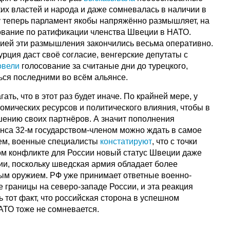
их властей и народа и даже сомневалась в наличии в
у теперь парламент якобы напряжённо размышляет, на
сование по ратификации членства Швеции в НАТО.
дией эти размышления закончились весьма оперативно.
Турция даст своё согласие, венгерские депутаты с
овели
голосование за считаные дни до турецкого,
ься последними во всём альянсе.
ать, что в этот раз будет иначе. По крайней мере, у
номических ресурсов и политического влияния, чтобы в
шению своих партнёров. А значит пополнения
нса 32-м государством-членом можно ждать в самое
ем, военные специалисты
констатируют
, что с точки
м конфликте для России новый статус Швеции даже
ии, поскольку шведская армия обладает более
ым оружием. РФ уже принимает ответные военно-
 границы на северо-западе России, и эта реакция
 тот факт, что российская сторона в успешном
ТО тоже не сомневается.