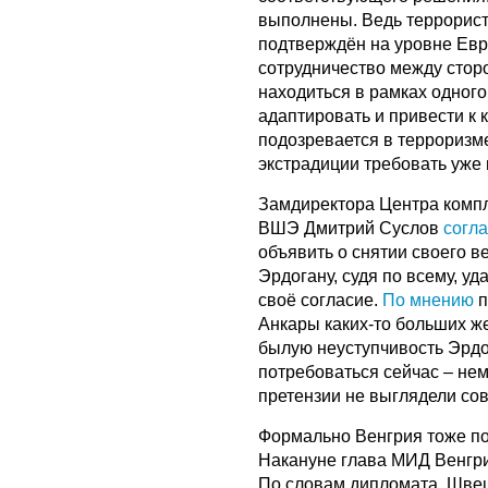
выполнены. Ведь террорист
подтверждён на уровне Евр
сотрудничество между сторо
находиться в рамках одног
адаптировать и привести к 
подозревается в терроризме
экстрадиции требовать уже 
Замдиректора Центра комп
ВШЭ Дмитрий Суслов
согл
объявить о снятии своего ве
Эрдогану, судя по всему, у
своё согласие.
По мнению
п
Анкары каких-то больших ж
былую неуступчивость Эрдо
потребоваться сейчас – не
претензии не выглядели со
Формально Венгрия тоже по
Накануне глава МИД Венгри
По словам дипломата, Шве