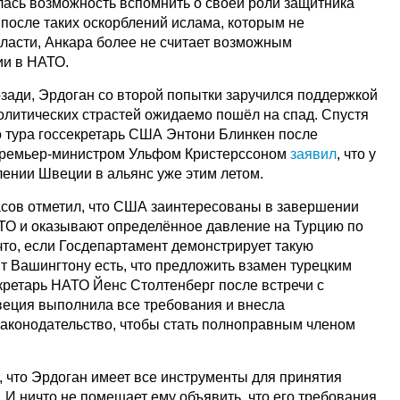
лась возможность вспомнить о своей роли защитника
о после таких оскорблений ислама, которым не
ласти, Анкара более не считает возможным
ии в НАТО.
зади, Эрдоган со второй попытки заручился поддержкой
олитических страстей ожидаемо пошёл на спад. Спустя
о тура госсекретарь США Энтони Блинкен после
премьер-министром Ульфом Кристерссоном
заявил
, что у
лении Швеции в альянс уже этим летом.
сов отметил, что США заинтересованы в завершении
ТО и оказывают определённое давление на Турцию по
 что, если Госдепартамент демонстрирует такую
ит Вашингтону есть, что предложить взамен турецким
кретарь НАТО Йенс Столтенберг после встречи с
Швеция выполнила все требования и внесла
аконодательство, чтобы стать полноправным членом
, что Эрдоган имеет все инструменты для принятия
 И ничто не помешает ему объявить, что его требования