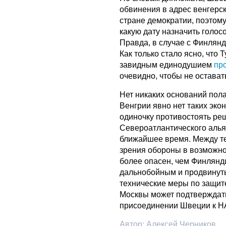
обвинения в адрес венгерск
стране демократии, поэтом
какую дату назначить голо
Правда, в случае с Финлян
Как только стало ясно, что 
завидным единодушием
пр
очевидно, чтобы не остават
Нет никаких оснований полаг
Венгрии явно нет таких эко
одиночку противостоять ре
Североатлантического алья
ближайшее время. Между т
зрения обороны в возможно
более опасен, чем Финлянд
дальнобойным и продвинут
технические меры по защите
Москвы может подтверждать
присоединении Швеции к НА
Автор:
Алексей Черников