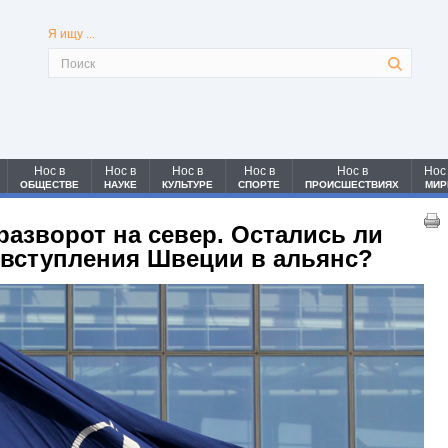
Я ищу ...
Нос в
Нос в
Нос в
Нос в
Нос в
Нос
ОБЩЕСТВЕ
НАУКЕ
КУЛЬТУРЕ
СПОРТЕ
ПРОИСШЕСТВИЯХ
МИР
разворот на север. Остались ли
 вступления Швеции в альянс?