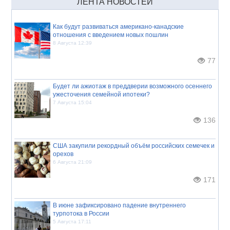
ЛЕНТА НОВОСТЕЙ
Как будут развиваться американо-канадские
отношения с введением новых пошлин
8 Августа 12:39
77
Будет ли ажиотаж в преддверии возможного осеннего
ужесточения семейной ипотеки?
7 Августа 15:04
136
США закупили рекордный объём российских семечек и
орехов
6 Августа 21:09
171
В июне зафиксировано падение внутреннего
турпотока в России
5 Августа 17:11