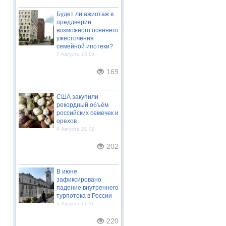
Будет ли ажиотаж в
преддверии
возможного осеннего
ужесточения
семейной ипотеки?
7 Августа 15:04
169
США закупили
рекордный объём
российских семечек и
орехов
6 Августа 21:09
202
В июне
зафиксировано
падение внутреннего
турпотока в России
5 Августа 17:11
220