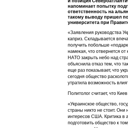
и позиция Североатланти
напоминает попытку подг
ответственность на алья
такому выводу пришел по
университета при Правит
«Заявления руководства У
каприз. Складывается впеч
получить побольше «подарк
намекая, что отвернется от
НАТО закрыть небо над стр
объяснила отказ тем, что та
еще раз показывает, что укр
сегодня общество расколото
утратила возможность влият
Политолог считает, что Киев
«Украинское общество, госу
страны никто не стоит. Они
интересов США. Критика в 
подготовить общество к том