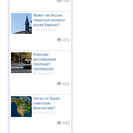
330
Может ли Россия
лишиться газового
рынка Европы?
1 Августа 16:23
371
Роботам-
доставщикам
пропишут
требования
31 Июля 18:32
412
Читал ли Трамп
советскую
фантастику?
30 Июля 12:20
442