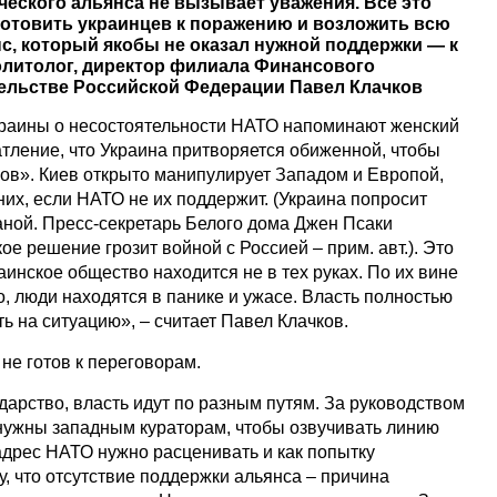
ческого альянса не вызывает уважения. Все это
отовить украинцев к поражению и возложить всю
нс, который якобы не оказал нужной поддержки — к
литолог, директор филиала Финансового
ельстве Российской Федерации Павел Клачков
краины о несостоятельности НАТО напоминают женский
атление, что Украина притворяется обиженной, чтобы
ов». Киев открыто манипулирует Западом и Европой,
 них, если НАТО не их поддержит. (Украина попросит
аной. Пресс-секретарь Белого дома Джен Псаки
кое решение грозит войной с Россией – прим. авт.). Это
аинское общество находится не в тех руках. По их вине
, люди находятся в панике и ужасе. Власть полностью
ь на ситуацию», – считает Павел Клачков.
 не готов к переговорам.
дарство, власть идут по разным путям. За руководством
 нужны западным кураторам, чтобы озвучивать линию
адрес НАТО нужно расценивать и как попытку
у, что отсутствие поддержки альянса – причина