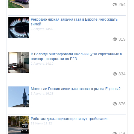
254
Рекордно низкая закачка газа в Европе: чего ждать
зимой
3 Августа 13:32
319
В Вологде оштрафовали школьницу за спрятанные в
паспорт шпаргалки на ЕГЭ
2 Августа 14:19
334
Может ли Россия лишиться газового рынка Европы?
1 Августа 16:23
376
Роботам-доставщикам пропишут требования
31 Июля 18:32
416