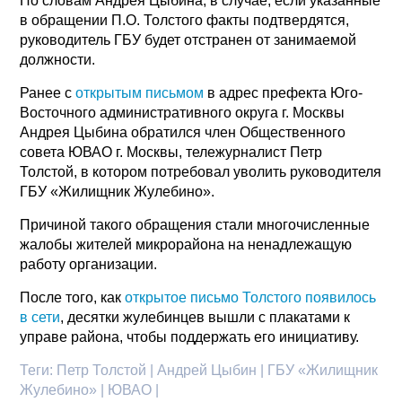
По словам Андрея Цыбина, в случае, если указанные
в обращении П.О. Толстого факты подтвердятся,
руководитель ГБУ будет отстранен от занимаемой
должности.
Ранее с
открытым письмом
в адрес префекта Юго-
Восточного административного округа г. Москвы
Андрея Цыбина обратился член Общественного
совета ЮВАО г. Москвы, тележурналист Петр
Толстой, в котором потребовал уволить руководителя
ГБУ «Жилищник Жулебино».
Причиной такого обращения стали многочисленные
жалобы жителей микрорайона на ненадлежащую
работу организации.
После того, как
открытое письмо Толстого появилось
в сети
, десятки жулебинцев вышли с плакатами к
управе района, чтобы поддержать его инициативу.
Теги:
Петр Толстой | Андрей Цыбин | ГБУ «Жилищник
Жулебино» | ЮВАО |