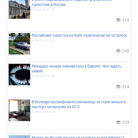
турпотока в России
5 Августа 17:11
219
Российских туристов на Кубе практически не осталось
4 Августа 17:41
248
Рекордно низкая закачка газа в Европе: чего ждать
зимой
3 Августа 13:32
314
В Вологде оштрафовали школьницу за спрятанные в
паспорт шпаргалки на ЕГЭ
2 Августа 14:19
329
Может ли Россия лишиться газового рынка Европы?