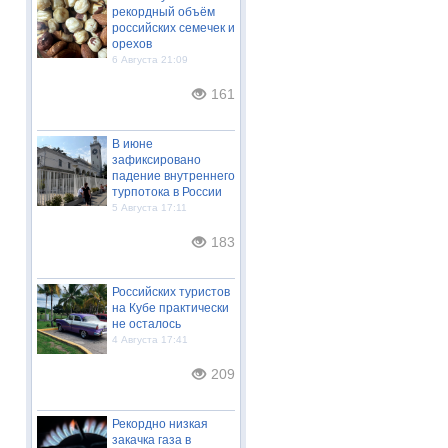
рекордный объём
российских семечек и
орехов
6 Августа 21:09
161
В июне
зафиксировано
падение внутреннего
турпотока в России
5 Августа 17:11
183
Российских туристов
на Кубе практически
не осталось
4 Августа 17:41
209
Рекордно низкая
закачка газа в