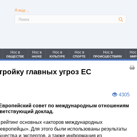
Я ищу ...
Нос в
Нос в
Нос в
Нос в
Нос в
Нос
ОБЩЕСТВЕ
НАУКЕ
КУЛЬТУРЕ
СПОРТЕ
ПРОИСШЕСТВИЯХ
МИР
тройку главных угроз ЕС
4305
 Европейский совет по международным отношениям
тветствующий доклад.
 рейтинг основных «акторов международных
 европейцы». Для этого были использованы результаты
бщества и экспертов, а также информация из