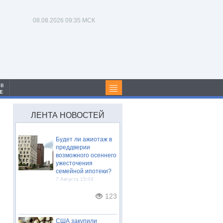
08.08.2026
09:35 МСК
 в
Е
ЛЕНТА НОВОСТЕЙ
Будет ли ажиотаж в
преддверии
возможного осеннего
ужесточения
семейной ипотеки?
7 Августа 15:04
123
США закупили