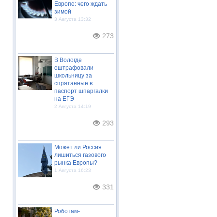
Европе: чего ждать
зимой
3 Августа 13:32
273
В Вологде
оштрафовали
школьницу за
спрятанные в
паспорт шпаргалки
на ЕГЭ
2 Августа 14:19
293
Может ли Россия
лишиться газового
рынка Европы?
1 Августа 16:23
331
Роботам-