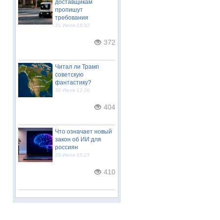
доставщикам
пропишут
требования
31 Июля 18:32
372
Читал ли Трамп
советскую
фантастику?
30 Июля 12:20
404
Что означает новый
закон об ИИ для
россиян
29 Июля 15:27
410