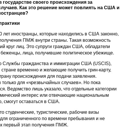
в государстве своего происхождения за
лучаев. Как это решение может повлиять на США и
ностранцев?
практики
0 лет иностранцы, которые находились в США законно,
 получения ПМЖ внутри страны. Такая возможность
ий круг лиц. Это супруги граждан США, обладатели
, беженцы, лица, получившие политическое убежище.
ю Службы гражданства и иммиграции США (USCIS),
 стране временно и желающие получить грин-карту,
страну происхождения для подачи заявления.
только для «чрезвычайных случаев». Но пока
я. Ведомство лишь указало, что отдельные категории
омический интерес или отвечающие национальным
, смогут оставаться в США.
то студенческие, туристические, рабочие визы
для ограниченного по времени пребывания и не
ак первый этап получения ПМЖ.