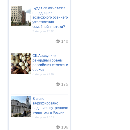
Будет ли ажиотаж в
преддверии
возможного осеннего
ужесточения
семейной ипотеки?
7 Августа 15:04
140
США закупили
рекордный объём
российских семечек и
орехов
6 Августа 21:09
175
В июне
зафиксировано
падение внутреннего
турпотока в России
5 Августа 17:11
196