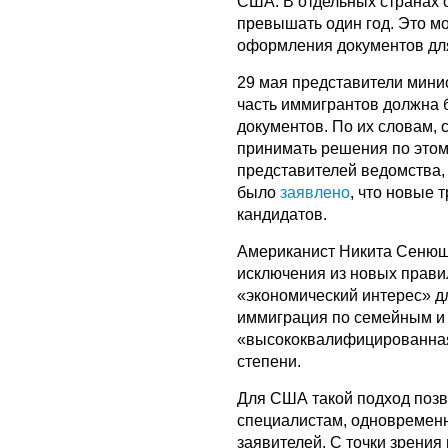
США. В отдельных странах 
превышать один год. Это м
оформления документов для
29 мая представители мини
часть иммигрантов должна б
документов. По их словам,
принимать решения по этому
представителей ведомства,
было
заявлено
, что новые
кандидатов.
Американист Никита Сенюшк
исключения из новых правил
«экономический интерес» дл
иммиграция по семейным и
«высококвалифицированная»
степени.
Для США такой подход позв
специалистам, одновременн
заявителей. С точки зрения