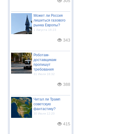
305
Может ли Россия
лишиться газового
рынка Европы?
1 Августа 16:23
343
Роботам-
доставщикам
пропишут
требования
31 Июля 18:32
388
Читал ли Трамп
советскую
фантастику?
30 Июля 12:20
415