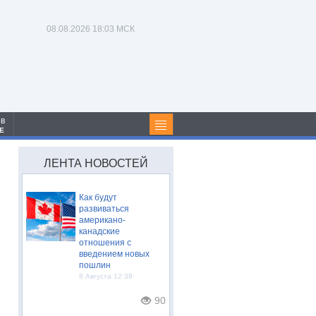
08.08.2026
18:03 МСК
 в
Е
ЛЕНТА НОВОСТЕЙ
Как будут
развиваться
американо-
канадские
отношения с
введением новых
пошлин
8 Августа 12:39
90