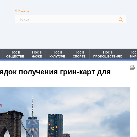
Я ищу ...
Нос в
Нос в
Нос в
Нос в
Нос в
Нос
ОБЩЕСТВЕ
НАУКЕ
КУЛЬТУРЕ
СПОРТЕ
ПРОИСШЕСТВИЯХ
МИР
док получения грин-карт для