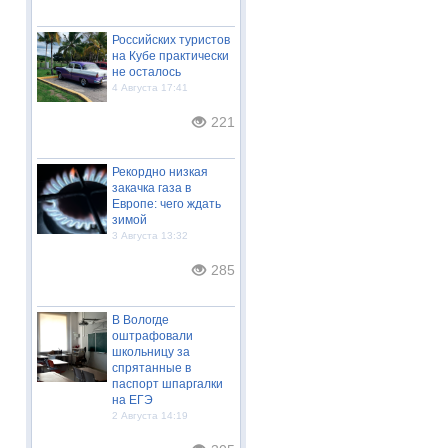
Российских туристов
на Кубе практически
не осталось
4 Августа 17:41
221
Рекордно низкая
закачка газа в
Европе: чего ждать
зимой
3 Августа 13:32
285
В Вологде
оштрафовали
школьницу за
спрятанные в
паспорт шпаргалки
на ЕГЭ
2 Августа 14:19