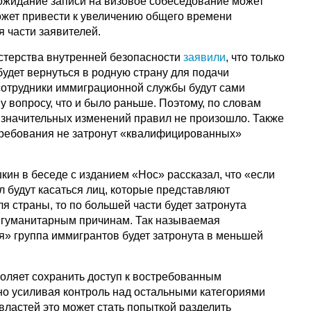
ожидание записи на визовое собеседование может
ожет привести к увеличению общего времени
 части заявителей.
стерства внутренней безопасности
заявили
, что только
удет вернуться в родную страну для подачи
 сотрудники иммиграционной службы будут сами
 вопросу, что и было раньше. Поэтому, по словам
 значительных изменений правил не произошло. Также
 требования не затронут «квалифицированных»
ин в беседе с изданием «Нос» рассказал, что «если
 будут касаться лиц, которые представляют
я страны, то по большей части будет затронута
 гуманитарным причинам. Так называемая
 группа иммигрантов будет затронута в меньшей
оляет сохранить доступ к востребованным
о усиливая контроль над остальными категориями
 властей это может стать попыткой разделить