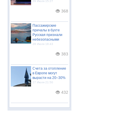
29 Июля 15:27
368
Пассажирские
причалы в бухте
Русская признали
небезопасными
28 Июля 18:43
383
Счета за отопление
в Европе могут
вырасти на 20–30%
27 Июля 21:50
432