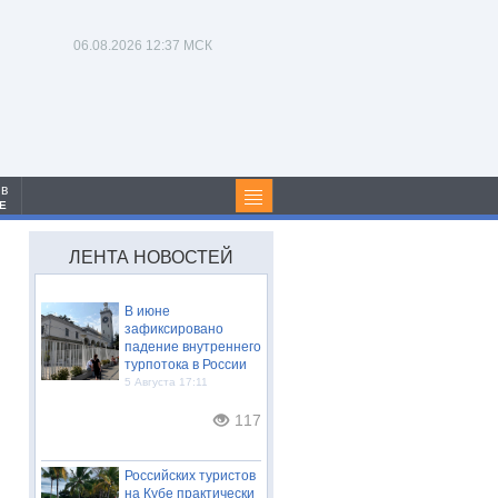
06.08.2026
12:37 МСК
 в
Е
ЛЕНТА НОВОСТЕЙ
В июне
зафиксировано
падение внутреннего
турпотока в России
5 Августа 17:11
117
Российских туристов
на Кубе практически