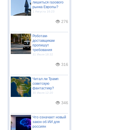
лишиться газового
рынка Европы?
1 Августа 16:23
276
Роботам-
доставщикам
пропишут
требования
31 Июля 18:32
316
Читал ли Трамп
советскую
фантастику?
30 Июля 12:20
346
Что означает новый
закон об ИИ для
россиян