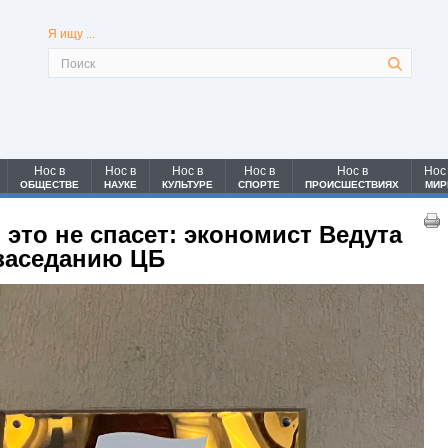
Я ищу ...
Нос в
Нос в
Нос в
Нос в
Нос в
Нос
ОБЩЕСТВЕ
НАУКЕ
КУЛЬТУРЕ
СПОРТЕ
ПРОИСШЕСТВИЯХ
МИР
о это не спасет: экономист Ведута
 заседанию ЦБ