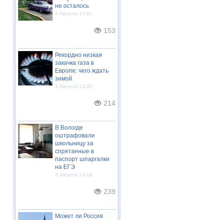
не осталось
4 Августа 17:41
153
Рекордно низкая
закачка газа в
Европе: чего ждать
зимой
3 Августа 13:32
214
В Вологде
оштрафовали
школьницу за
спрятанные в
паспорт шпаргалки
на ЕГЭ
2 Августа 14:19
239
Может ли Россия