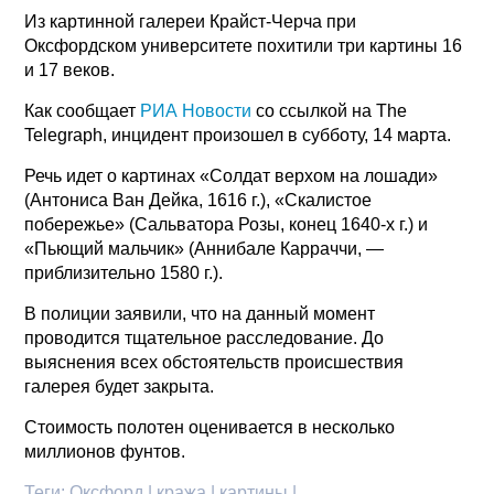
Из картинной галереи Крайст-Черча при
Оксфордском университете похитили три картины 16
и 17 веков.
Как сообщает
РИА Новости
со ссылкой на The
Telegraph, инцидент произошел в субботу, 14 марта.
Речь идет о картинах «Солдат верхом на лошади»
(Антониса Ван Дейка, 1616 г.), «Скалистое
побережье» (Сальватора Розы, конец 1640-х г.) и
«Пьющий мальчик» (Аннибале Карраччи, —
приблизительно 1580 г.).
В полиции заявили, что на данный момент
проводится тщательное расследование. До
выяснения всех обстоятельств происшествия
галерея будет закрыта.
Стоимость полотен оценивается в несколько
миллионов фунтов.
Теги:
Оксфорд | кража | картины |