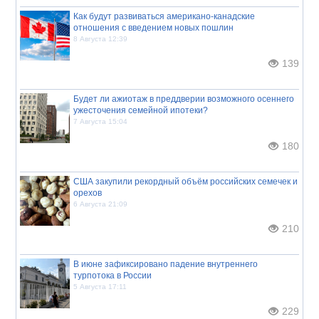
Как будут развиваться американо-канадские
отношения с введением новых пошлин
8 Августа 12:39
139
Будет ли ажиотаж в преддверии возможного осеннего
ужесточения семейной ипотеки?
7 Августа 15:04
180
США закупили рекордный объём российских семечек и
орехов
6 Августа 21:09
210
В июне зафиксировано падение внутреннего
турпотока в России
5 Августа 17:11
229