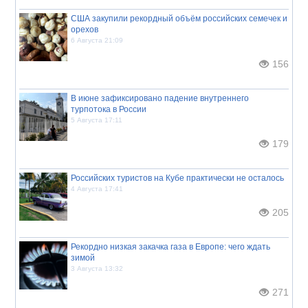
США закупили рекордный объём российских семечек и
орехов
6 Августа 21:09
156
В июне зафиксировано падение внутреннего
турпотока в России
5 Августа 17:11
179
Российских туристов на Кубе практически не осталось
4 Августа 17:41
205
Рекордно низкая закачка газа в Европе: чего ждать
зимой
3 Августа 13:32
271