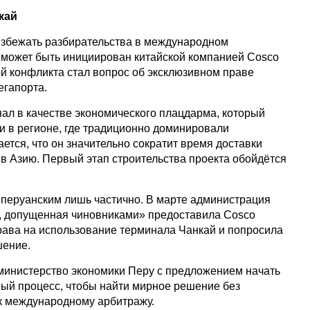
кай
збежать разбирательства в международном
 может быть инициирован китайской компанией Cosco
ой конфликта стал вопрос об эксклюзивном праве
егапорта.
нал в качестве экономического плацдарма, который
и в регионе, где традиционно доминировали
тся, что он значительно сократит время доставки
в Азию. Первый этап строительства проекта обойдётся
ал перуанским лишь частично. В марте администрация
а, допущенная чиновниками» предоставила Cosco
рава на использование терминала Чанкай и попросила
шение.
министерство экономики Перу с предложением начать
ый процесс, чтобы найти мирное решение без
к международному арбитражу.