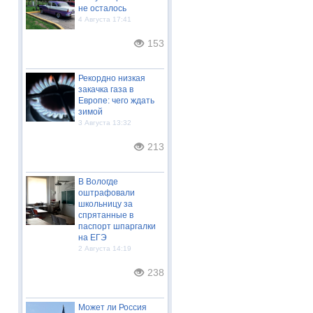
не осталось
4 Августа 17:41
153
Рекордно низкая
закачка газа в
Европе: чего ждать
зимой
3 Августа 13:32
213
В Вологде
оштрафовали
школьницу за
спрятанные в
паспорт шпаргалки
на ЕГЭ
2 Августа 14:19
238
Может ли Россия