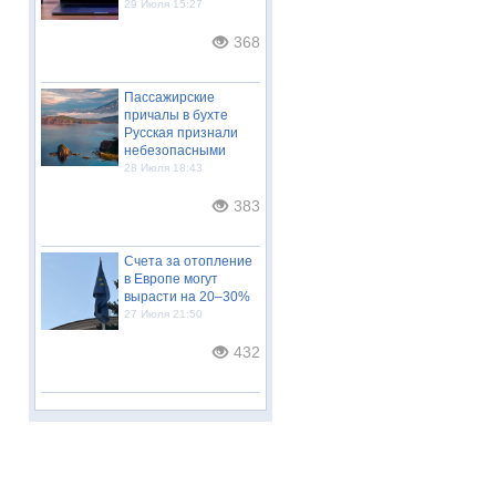
29 Июля 15:27
368
Пассажирские
причалы в бухте
Русская признали
небезопасными
28 Июля 18:43
383
Счета за отопление
в Европе могут
вырасти на 20–30%
27 Июля 21:50
432