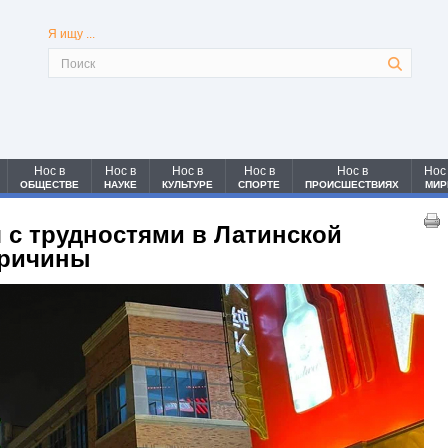
Я ищу ...
Нос в
Нос в
Нос в
Нос в
Нос в
Нос
ОБЩЕСТВЕ
НАУКЕ
КУЛЬТУРЕ
СПОРТЕ
ПРОИСШЕСТВИЯХ
МИР
 с трудностями в Латинской
причины