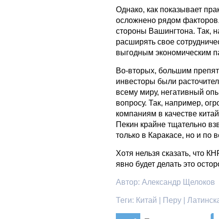
Однако, как показывает пр
осложнено рядом факторов.
стороны Вашингтона. Так, 
расширять свое сотрудниче
выгодным экономическим п
Во-вторых, большим препят
инвесторы были расточител
всему миру, негативный оп
вопросу. Так, например, о
компаниям в качестве кита
Пекин крайне тщательно взв
только в Каракасе, но и по 
Хотя нельзя сказать, что К
явно будет делать это осто
Автор:
Александр Щелоков
Теги:
Китай | Перу | Латинск