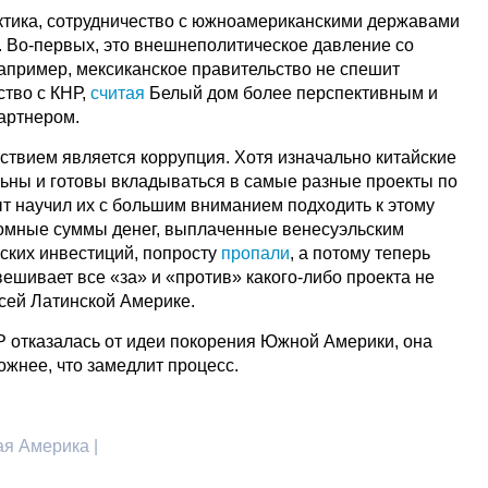
актика, сотрудничество с южноамериканскими державами
 Во-первых, это внешнеполитическое давление со
например, мексиканское правительство не спешит
ство с КНР,
считая
Белый дом более перспективным и
артнером.
ствием является коррупция. Хотя изначально китайские
ьны и готовы вкладываться в самые разные проекты по
ыт научил их с большим вниманием подходить к этому
громные суммы денег, выплаченные венесуэльским
йских инвестиций, попросту
пропали
, а потому теперь
ешивает все «за» и «против» какого-либо проекта не
всей Латинской Америке.
НР отказалась от идеи покорения Южной Америки, она
рожнее, что замедлит процесс.
ая Америка |