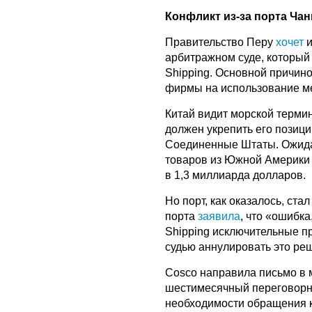
Конфликт из-за порта Чан
Правительство Перу
хочет
и
арбитражном суде, который
Shipping. Основной причин
фирмы на использование м
Китай видит морской терми
должен укрепить его позици
Соединенные Штаты. Ожидае
товаров из Южной Америки 
в 1,3 миллиарда долларов.
Но порт, как оказалось, ст
порта
заявила
, что «ошибк
Shipping исключительные п
судью аннулировать это ре
Cosco направила письмо в 
шестимесячный переговорн
необходимости обращения 