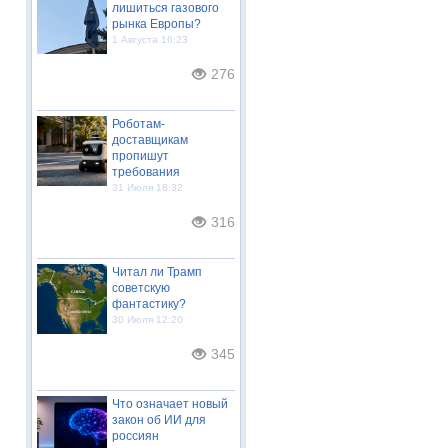
лишиться газового
рынка Европы?
1 Августа 16:23
276
Роботам-
доставщикам
пропишут
требования
31 Июля 18:32
316
Читал ли Трамп
советскую
фантастику?
30 Июля 12:20
345
Что означает новый
закон об ИИ для
россиян