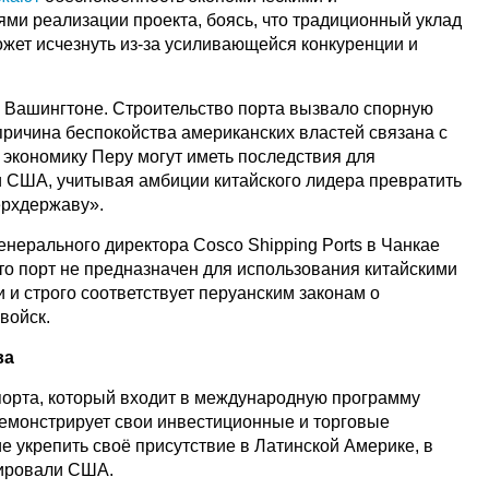
ями реализации проекта, боясь, что традиционный уклад
ожет исчезнуть из-за усиливающейся конкуренции и
в Вашингтоне. Строительство порта вызвало спорную
ричина беспокойства американских властей связана с
в экономику Перу могут иметь последствия для
 США, учитывая амбиции китайского лидера превратить
ерхдержаву».
енерального директора Cosco Shipping Ports в Чанкае
то порт не предназначен для использования китайскими
и строго соответствует перуанским законам о
войск.
ва
 порта, который входит в международную программу
демонстрирует свои инвестиционные и торговые
е укрепить своё присутствие в Латинской Америке, в
нировали США.