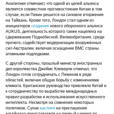
Аналитики отмечают, что одной из целей альянса
является совместное противостояние Китаю в том
случае, если Пекин решится на силовое вторжение
на Тайвань. Кроме того, Лондон стал одним из
инициаторов
создания
нового оборонного альянса
AUKUS, деятельность которого также нацелена на
сдерживание Поднебесной. Великобритания, среди
прочего, содействует модернизации вооружённых
сил Австралии, включая оснащение ВМС страны
атомными подлодками.
С другой стороны, прошлый министр иностранных
дел королевства Джеймс Клеверли отмечал, что
Лондон готов сотрудничать с Пекином в ряде
областей, включая общую борьбу с изменениями
климата. Британское руководство привлекло Китай и
к сотрудничеству по выработке международных
правил разработки и использования искусственного
интеллекта. Несмотря на сомнения некоторых
политиков, Сунак
настоял
на приглашении
китайского представителя на первый саммит по