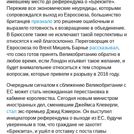
имевшему место до референдума о «Брекзите».
Пережив все экономические неурядицы, которыми
сопровождался выход из Евросоюза, большинство
британцев
признало
это решение ошибочным и
выразило готовность к возвращению в объединение.
В Брюсселе также не исключают такой перспективы и
относятся к ней благосклонно. Переговорщик от
Евросоюза по Brexit Мишель Барнье
рассказывал
,
что союз готов принять Великобританию обратно в
любое время, если Лондон изъявит такое желание, и
будет внимательнее относиться к тем спорным
вопросам, которые привели к разрыву в 2016 году.
Очередным сигналом к сближению Великобритании с
ЕС может стать неожиданная перестановка в
кабмине королевства. Сегодня новым министром
иностранных дел, сменившим Джеймса Клеверли,
стал
экс-премьер Дэвид Кэмерон. Он выступил
инициатором референдума о выходе из ЕС, будучи
уверенным в том, что граждане не захотят
«Брекзита», и ушёл в отставку с поста главы