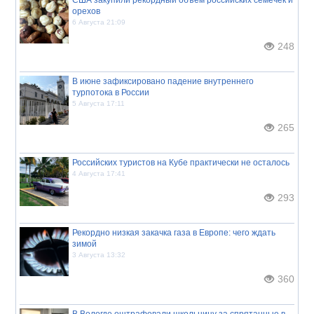
США закупили рекордный объём российских семечек и
орехов
6 Августа 21:09
248
В июне зафиксировано падение внутреннего
турпотока в России
5 Августа 17:11
265
Российских туристов на Кубе практически не осталось
4 Августа 17:41
293
Рекордно низкая закачка газа в Европе: чего ждать
зимой
3 Августа 13:32
360