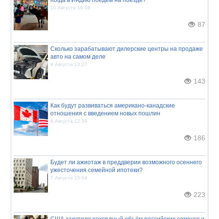
Когда в Индию поедем на поезде?
10 Августа 16:08
87
Сколько зарабатывают дилерские центры на продаже
авто на самом деле
9 Августа 13:27
143
Как будут развиваться американо-канадские
отношения с введением новых пошлин
8 Августа 12:39
186
Будет ли ажиотаж в преддверии возможного осеннего
ужесточения семейной ипотеки?
7 Августа 15:04
223