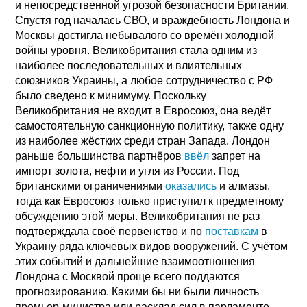
и непосредственной угрозой безопасности Британии.
Спустя год началась СВО, и враждебность Лондона и
Москвы достигла небывалого со времён холодной
войны уровня. Великобритания стала одним из
наиболее последовательных и влиятельных
союзников Украины, а любое сотрудничество с РФ
было сведено к минимуму. Поскольку
Великобритания не входит в Евросоюз, она ведёт
самостоятельную санкционную политику, также одну
из наиболее жёстких среди стран Запада. Лондон
раньше большинства партнёров
ввёл
запрет на
импорт золота, нефти и угля из России. Под
британскими ограничениями
оказались
и алмазы,
тогда как Евросоюз только приступил к предметному
обсуждению этой меры. Великобритания не раз
подтверждала своё первенство и по
поставкам
в
Украину ряда ключевых видов вооружений. С учётом
этих событий и дальнейшие взаимоотношения
Лондона с Москвой проще всего поддаются
прогнозированию. Какими бы ни были личность
премьер-министра или расклад сил в парламенте,