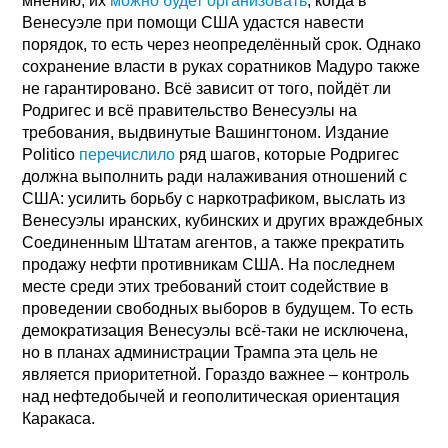
мнению, их
можно будет организовать
, когда в
Венесуэле при помощи США удастся навести
порядок, то есть через неопределённый срок. Однако
сохранение власти в руках соратников Мадуро также
не гарантировано. Всё зависит от того, пойдёт ли
Родригес и всё правительство Венесуэлы на
требования, выдвинутые Вашингтоном. Издание
Politico
перечислило
ряд шагов, которые Родригес
должна выполнить ради налаживания отношений с
США: усилить борьбу с наркотрафиком, выслать из
Венесуэлы иранских, кубинских и других враждебных
Соединенным Штатам агентов, а также прекратить
продажу нефти противникам США. На последнем
месте среди этих требований стоит содействие в
проведении свободных выборов в будущем. То есть
демократизация Венесуэлы всё-таки не исключена,
но в планах администрации Трампа эта цель не
является приоритетной. Гораздо важнее – контроль
над нефтедобычей и геополитическая ориентация
Каракаса.