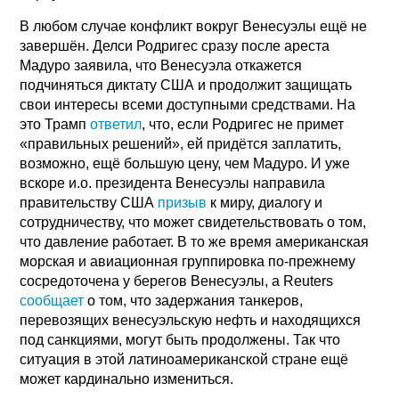
В любом случае конфликт вокруг Венесуэлы ещё не
завершён. Делси Родригес сразу после ареста
Мадуро заявила, что Венесуэла откажется
подчиняться диктату США и продолжит защищать
свои интересы всеми доступными средствами. На
это Трамп
ответил
, что, если Родригес не примет
«правильных решений», ей придётся заплатить,
возможно, ещё большую цену, чем Мадуро. И уже
вскоре и.о. президента Венесуэлы направила
правительству США
призыв
к миру, диалогу и
сотрудничеству, что может свидетельствовать о том,
что давление работает. В то же время американская
морская и авиационная группировка по-прежнему
сосредоточена у берегов Венесуэлы, а Reuters
сообщает
о том, что задержания танкеров,
перевозящих венесуэльскую нефть и находящихся
под санкциями, могут быть продолжены. Так что
ситуация в этой латиноамериканской стране ещё
может кардинально измениться.