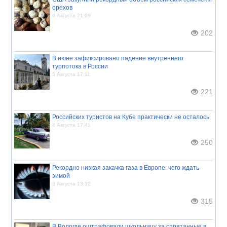
орехов
6 Августа 21:09
202
В июне зафиксировано падение внутреннего
турпотока в России
5 Августа 17:11
221
Российских туристов на Кубе практически не осталось
4 Августа 17:41
250
Рекордно низкая закачка газа в Европе: чего ждать
зимой
3 Августа 13:32
315
В Вологде оштрафовали школьницу за спрятанные в