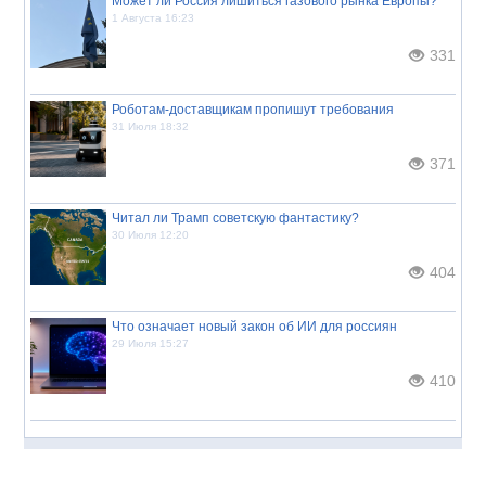
Может ли Россия лишиться газового рынка Европы?
1 Августа 16:23
331
Роботам-доставщикам пропишут требования
31 Июля 18:32
371
Читал ли Трамп советскую фантастику?
30 Июля 12:20
404
Что означает новый закон об ИИ для россиян
29 Июля 15:27
410