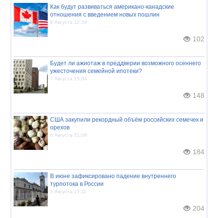
Как будут развиваться американо-канадские
отношения с введением новых пошлин
8 Августа 12:39
102
Будет ли ажиотаж в преддверии возможного осеннего
ужесточения семейной ипотеки?
7 Августа 15:04
148
США закупили рекордный объём российских семечек и
орехов
6 Августа 21:09
184
В июне зафиксировано падение внутреннего
турпотока в России
5 Августа 17:11
204