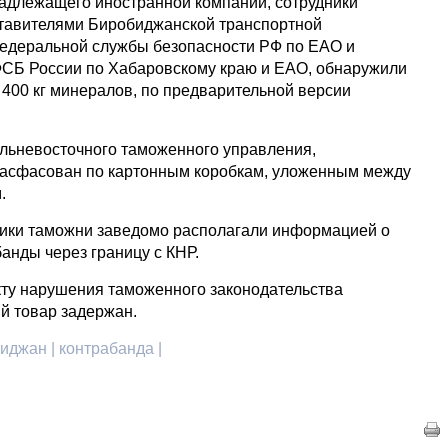
адлежащего иностранной компании, сотрудники
ставителями Биробиджанской транспортной
Федеральной службы безопасности РФ по ЕАО и
ФСБ России по Хабаровскому краю и ЕАО, обнаружили
 400 кг минералов, по предварительной версии
альневосточного таможенного управления,
расфасован по картонным коробкам, уложенным между
.
ники таможни заведомо располагали информацией о
анды через границу с КНР.
ту нарушения таможенного законодательства
й товар задержан.
иджан | контрабанда |