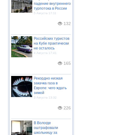
падение внутреннего
турпотока в России
5 Августа 17:11
132
Российских туристов
на Кубе практически
не осталось
4 Августа 17:41
165
Рекордно низкая
закачка газа в
Европе: чего ждать
зимой
3 Августа 13:32
226
В Вологде
оштрафовали
школьницу за