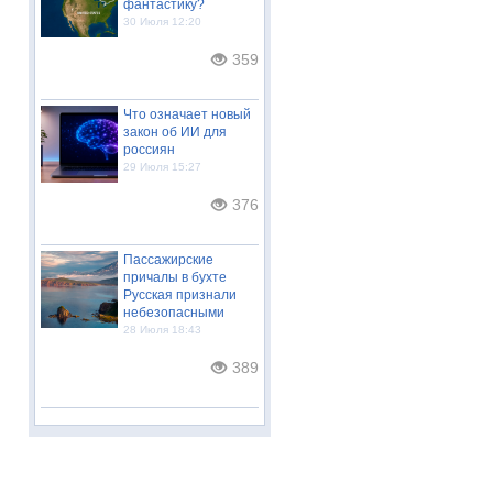
фантастику?
30 Июля 12:20
359
Что означает новый
закон об ИИ для
россиян
29 Июля 15:27
376
Пассажирские
причалы в бухте
Русская признали
небезопасными
28 Июля 18:43
389