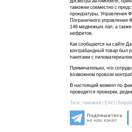
досмотра автомобиля, прин
таможни совместно с пред
прокуратуры, Управления 
Пограничного управления 
146 медвежьих лап, а также
нефритов.
Как сообщается на сайте Д
контрабандный товар был 
пакетами с пиломатериалом
Примечательно, что сотруд
возможном провозе контраб
В настоящий момент по фак
проводятся проверки, редки
Теги:
таможня | ЕАО | Бироб