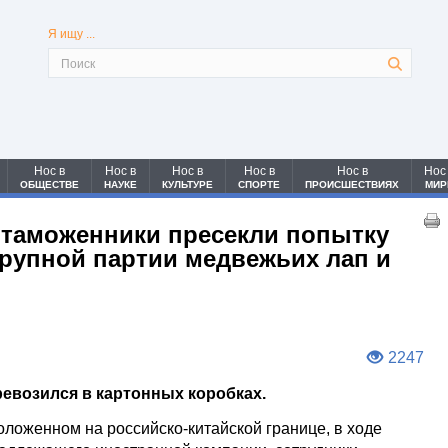
Я ищу ...
Нос в
Нос в
Нос в
Нос в
Нос в
Нос
ОБЩЕСТВЕ
НАУКЕ
КУЛЬТУРЕ
СПОРТЕ
ПРОИСШЕСТВИЯХ
МИР
таможенники пресекли попытку
крупной партии медвежьих лап и
2247
евозился в картонных коробках.
оложенном на российско-китайской границе, в ходе