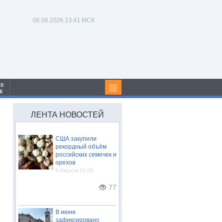
06.08.2026
23:41 МСК
 в
Е
ЛЕНТА НОВОСТЕЙ
США закупили
рекордный объём
российских семечек и
орехов
6 Августа 21:09
77
В июне
зафиксировано