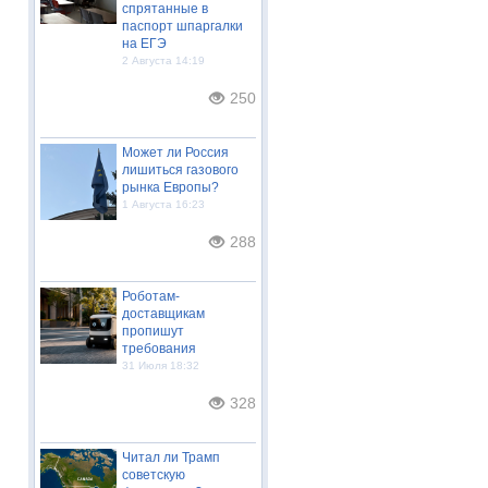
спрятанные в
паспорт шпаргалки
на ЕГЭ
2 Августа 14:19
250
Может ли Россия
лишиться газового
рынка Европы?
1 Августа 16:23
288
Роботам-
доставщикам
пропишут
требования
31 Июля 18:32
328
Читал ли Трамп
советскую