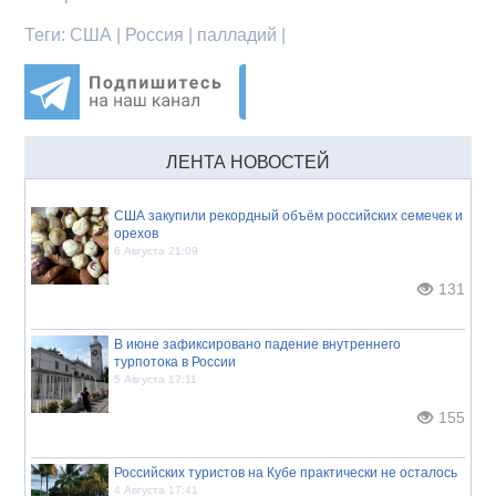
Теги:
США | Россия | палладий |
ЛЕНТА НОВОСТЕЙ
США закупили рекордный объём российских семечек и
орехов
6 Августа 21:09
131
В июне зафиксировано падение внутреннего
турпотока в России
5 Августа 17:11
155
Российских туристов на Кубе практически не осталось
4 Августа 17:41