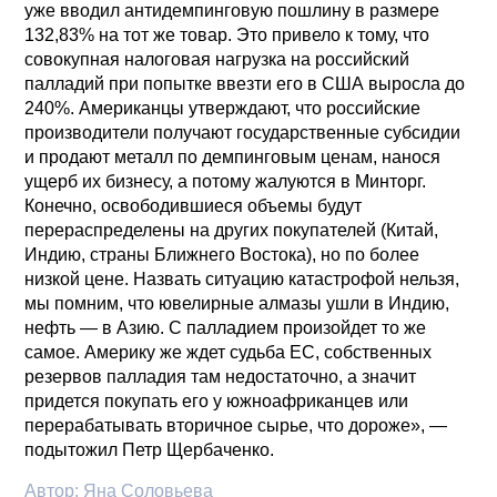
уже вводил антидемпинговую пошлину в размере
132,83% на тот же товар. Это привело к тому, что
совокупная налоговая нагрузка на российский
палладий при попытке ввезти его в США выросла до
240%. Американцы утверждают, что российские
производители получают государственные субсидии
и продают металл по демпинговым ценам, нанося
ущерб их бизнесу, а потому жалуются в Минторг.
Конечно, освободившиеся объемы будут
перераспределены на других покупателей (Китай,
Индию, страны Ближнего Востока), но по более
низкой цене. Назвать ситуацию катастрофой нельзя,
мы помним, что ювелирные алмазы ушли в Индию,
нефть — в Азию. С палладием произойдет то же
самое. Америку же ждет судьба ЕС, собственных
резервов палладия там недостаточно, а значит
придется покупать его у южноафриканцев или
перерабатывать вторичное сырье, что дороже», —
подытожил Петр Щербаченко.
Автор:
Яна Соловьева