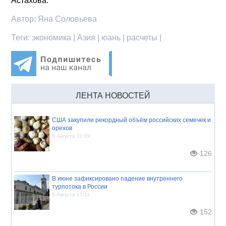
Астахова.
Автор:
Яна Соловьева
Теги:
экономика | Азия | юань | расчеты |
ЛЕНТА НОВОСТЕЙ
США закупили рекордный объём российских семечек и
орехов
6 Августа 21:09
126
В июне зафиксировано падение внутреннего
турпотока в России
5 Августа 17:11
152