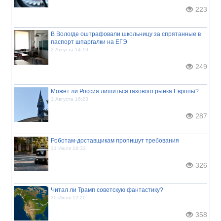
223
В Вологде оштрафовали школьницу за спрятанные в
паспорт шпаргалки на ЕГЭ
2 Августа 14:19
249
Может ли Россия лишиться газового рынка Европы?
1 Августа 16:23
287
Роботам-доставщикам пропишут требования
31 Июля 18:32
326
Читал ли Трамп советскую фантастику?
30 Июля 12:20
358