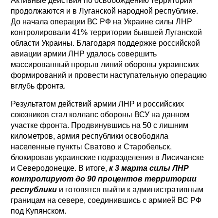
Активные действия по освобождению территорий
продолжаются и в Луганской народной республике.
До начала операции ВС РФ на Украине силы ЛНР
контролировали 41% территории бывшей Луганской
области Украины. Благодаря поддержке российской
авиации армии ЛНР удалось совершить
массированный прорыв линий обороны украинских
формирований и провести наступательную операцию
вглубь фронта.
Результатом действий армии ЛНР и российских
союзников стал коллапс обороны ВСУ на данном
участке фронта. Продвинувшись на 50 с лишним
километров, армия республики освободила
населенные пункты Сватово и Старобельск,
блокировав украинские подразделения в Лисичанске
и Северодонецке. В итоге,
к 3 марта силы ЛНР
контролируют до 90 процентов территории
республики
и готовятся выйти к административным
границам на севере, соединившись с армией ВС РФ
под Купянском.