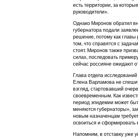
есть территории, за которы
руководители».
Однако Миронов обратил вни
губернатора подали заявлен
решение, потому как главы 
том, что справятся с задач
стоят. Миронов также призв
силах, последовать пример
сейчас россияне ожидают о
Глава отдела исследований
Елена Варламова не спешит
взгляд, стартовавший очер
своевременным. Как известн
период эпидемии может быт
меняются губернаторы», за
новым назначенцам требуетс
освоиться и сформировать 
Напомним, в отставку уже 