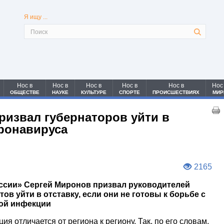
Я ищу ...
Нос в
Нос в
Нос в
Нос в
Нос в
Нос
ОБЩЕСТВЕ
НАУКЕ
КУЛЬТУРЕ
СПОРТЕ
ПРОИСШЕСТВИЯХ
МИР
ризвал губернаторов уйти в
оронавируса
2165
ссии» Сергей Миронов призвал руководителей
ов уйти в отставку, если они не готовы к борьбе с
ой инфекции
ия отличается от региона к региону. Так, по его словам,