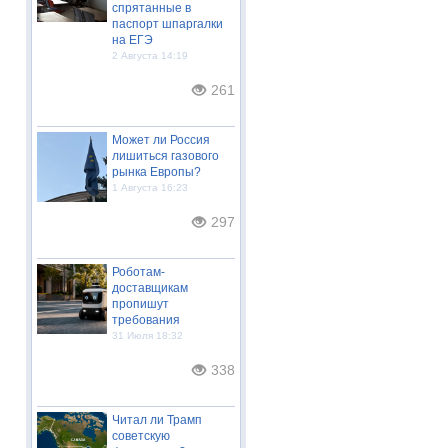
спрятанные в
паспорт шпаргалки
на ЕГЭ
2 Августа 14:19
261
Может ли Россия
лишиться газового
рынка Европы?
1 Августа 16:23
297
Роботам-
доставщикам
пропишут
требования
31 Июля 18:32
338
Читал ли Трамп
советскую