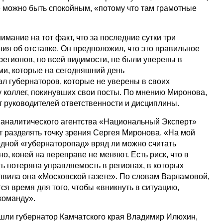
е можно быть спокойным, «потому что там грамотные
мание на тот факт, что за последние сутки три
ия об отставке. Он предположил, что это правильное
регионов, по всей видимости, не были уверены в
ами, которые на сегодняшний день
ал губернаторов, которые не уверены в своих
у коллег, покинувших свои посты. По мнению Миронова,
т руководителей ответственности и дисциплины.
 аналитического агентства «Национальный Эксперт»
 разделять точку зрения Сергея Миронова. «На мой
едной «губернаторопад» вряд ли можно считать
о, коней на переправе не меняют. Есть риск, что в
ь потеряна управляемость в регионах, в которых
явила она «Московской газете». По словам Варламовой,
я время для того, чтобы «вникнуть в ситуацию,
команду».
ушли губернатор Камчатского края Владимир Илюхин,