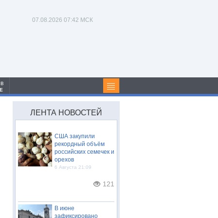
07.08.2026
07:42 МСК
 в
Е
ЛЕНТА НОВОСТЕЙ
США закупили
рекордный объём
российских семечек и
орехов
6 Августа 21:09
121
В июне
зафиксировано