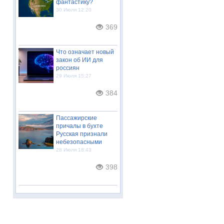
фантастику?
30 Июля 12:20
369
Что означает новый
закон об ИИ для
россиян
29 Июля 15:27
384
Пассажирские
причалы в бухте
Русская признали
небезопасными
28 Июля 18:43
398