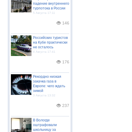
падение внутреннего
турпотока в России
5 Августа 17:11
146
Российских туристов
на Кубе практически
не осталось
4 Августа 17:41
176
Рекордно низкая
закачка газа в
Европе: чего ждать
зимой
3 Августа 13:32
237
В Вологде
оштрафовали
школьницу за