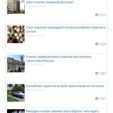
ужесточения семейной ипотеки?
7 Августа 15:04
121
США закупили рекордный объём российских семечек и
орехов
6 Августа 21:09
159
В июне зафиксировано падение внутреннего
турпотока в России
5 Августа 17:11
182
Российских туристов на Кубе практически не осталось
4 Августа 17:41
207
Рекордно низкая закачка газа в Европе: чего ждать