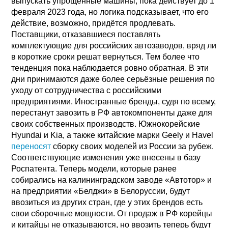
выпускать упрощённые машины, пока действует до 1
февраля 2023 года, но логика подсказывает, что его
действие, возможно, придётся продлевать.
Поставщики, отказавшиеся поставлять
комплектующие для российских автозаводов, вряд ли
в короткие сроки решат вернуться. Тем более что
тенденция пока наблюдается ровно обратная. В эти
дни принимаются даже более серьёзные решения по
уходу от сотрудничества с российскими
предприятиями. Иностранные бренды, судя по всему,
перестанут завозить в РФ автокомпоненты даже для
своих собственных производств. Южнокорейские
Hyundai и Kia, а также китайские марки Geely и Havel
переносят
сборку своих моделей из России за рубеж.
Соответствующие изменения уже внесены в базу
Роспатента. Теперь модели, которые ранее
собирались на калининградском заводе «Автотор» и
на предприятии «Белджи» в Белоруссии, будут
ввозиться из других стран, где у этих брендов есть
свои сборочные мощности. От продаж в РФ корейцы
и китайцы не отказываются, но ввозить теперь будут