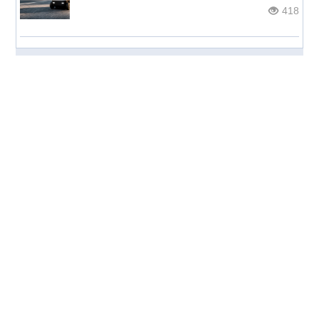
418
© НОС.ru
2026