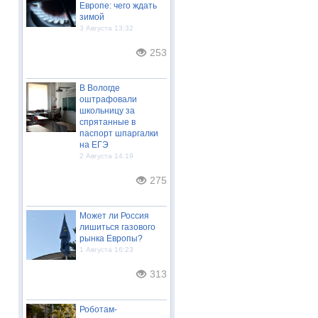
Европе: чего ждать
зимой
3 Августа 13:32
253
В Вологде
оштрафовали
школьницу за
спрятанные в
паспорт шпаргалки
на ЕГЭ
2 Августа 14:19
275
Может ли Россия
лишиться газового
рынка Европы?
1 Августа 16:23
313
Роботам-