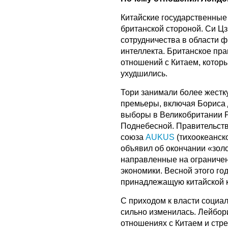
Китайские государственные
британской стороной. Си Ц
сотрудничества в области ф
интеллекта. Британское пра
отношений с Китаем, котор
ухудшились.
Тори занимали более жестк
премьеры, включая Бориса 
выборы в Великобритании Р
Поднебесной. Правительств
союза
AUKUS
(тихоокеанско
объявил об окончании «зол
направленные на ограничен
экономики. Весной этого го
принадлежащую китайской к
С приходом к власти социа
сильно изменилась. Лейбор
отношениях с Китаем и стр