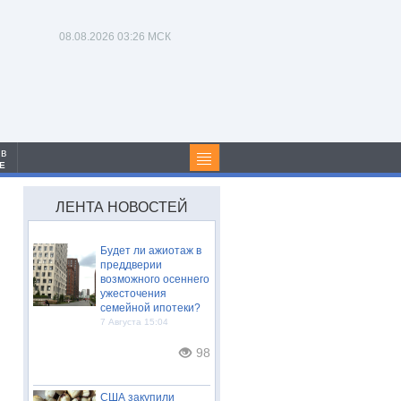
08.08.2026
03:26 МСК
 в
Е
ЛЕНТА НОВОСТЕЙ
Будет ли ажиотаж в
преддверии
возможного осеннего
ужесточения
семейной ипотеки?
7 Августа 15:04
98
США закупили