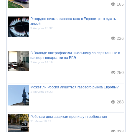
165
Рекордно низкая закачка газа в Европе: чего ждать
зимой
3 Августа 13:32
226
В Вологде оштрафовали школьницу за спрятанные в
паспорт шпаргалки на ЕГЭ
2 Августа 14:19
250
Может ли Россия лишиться газового рынка Европы?
1 Августа 16:23
288
Роботам-доставщикам пропишут требования
31 Июля 18:32
328