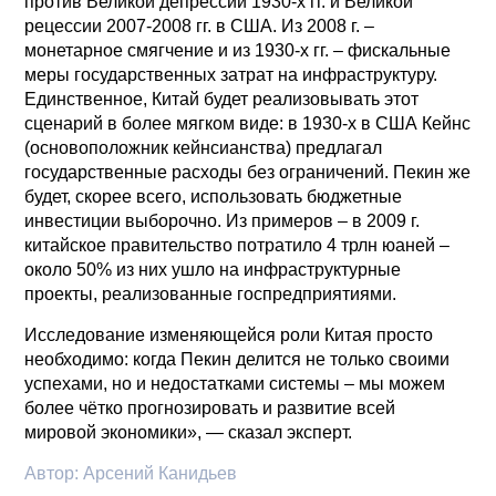
против Великой депрессии 1930-х гг. и Великой
рецессии 2007-2008 гг. в США. Из 2008 г. –
монетарное смягчение и из 1930-х гг. – фискальные
меры государственных затрат на инфраструктуру.
Единственное, Китай будет реализовывать этот
сценарий в более мягком виде: в 1930-х в США Кейнс
(основоположник кейнсианства) предлагал
государственные расходы без ограничений. Пекин же
будет, скорее всего, использовать бюджетные
инвестиции выборочно. Из примеров – в 2009 г.
китайское правительство потратило 4 трлн юаней –
около 50% из них ушло на инфраструктурные
проекты, реализованные госпредприятиями.
Исследование изменяющейся роли Китая просто
необходимо: когда Пекин делится не только своими
успехами, но и недостатками системы – мы можем
более чётко прогнозировать и развитие всей
мировой экономики», — сказал эксперт.
Автор:
Арсений Канидьев