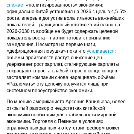
снижает
«политизированность» экономики:
официально Китай установил на 2026 г. цель в 4,5-5%
роста, впервые допустив волатильность важнейших
показателей. Традиционный «пятилетний план» на
2026-2030 гг. вообще не будет содержать целевой
показатель роста – партия готова к признанию
замедления. Несмотря на первые шаги,
«дефляционная ловушка» пока что
усиливается
:
объёмы производств растут, снижение цен
удерживает рост зарплат, стагнирующие зарплаты
сокращают спрос, а слабый спрос в конце концов –
заставляет компании снова наращивать объёмы.
«Разломать» эту цепочку получится лишь при
системном переустройстве экономики.
По мнению американиста Арсения Канидьева, более
открытый разговор о недостатках китайской
экономики необходим для стабильности мировой
экономики. Торговля с Пекином в условиях
ограниченных данных и отсутствия реформ может