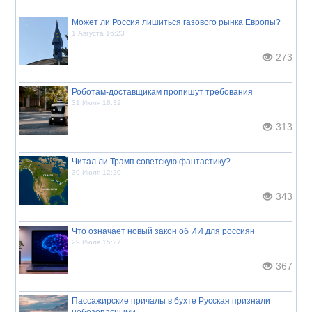
Может ли Россия лишиться газового рынка Европы?
1 Августа 16:23
273
Роботам-доставщикам пропишут требования
31 Июля 18:32
313
Читал ли Трамп советскую фантастику?
30 Июля 12:20
343
Что означает новый закон об ИИ для россиян
29 Июля 15:27
367
Пассажирские причалы в бухте Русская признали
небезопасными