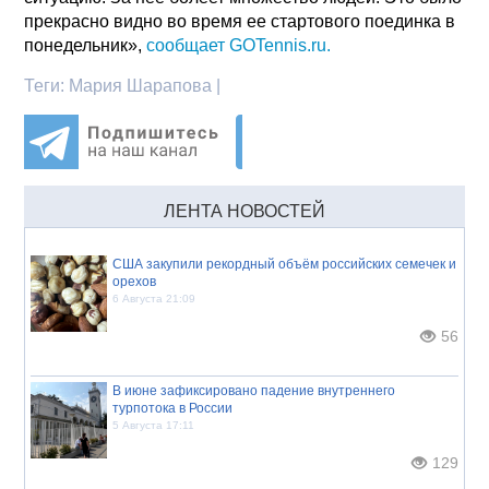
прекрасно видно во время ее стартового поединка в
понедельник»,
сообщает GOTennis.ru.
Теги:
Мария Шарапова |
ЛЕНТА НОВОСТЕЙ
США закупили рекордный объём российских семечек и
орехов
6 Августа 21:09
56
В июне зафиксировано падение внутреннего
турпотока в России
5 Августа 17:11
129