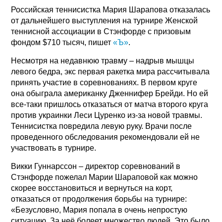
Российская теннисистка Мария Шарапова отказалась
от дальнейшего выступления на турнире Женской
теннисной ассоциации в Стэнфорде с призовым
фондом $710 тысяч, пишет
«Ъ»
.
Несмотря на недавнюю травму – надрыв мышцы
левого бедра, экс первая ракетка мира рассчитывала
принять участие в соревнованиях. В первом круге
она обыграла американку Дженнифер Брейди. Но ей
все-таки пришлось отказаться от матча второго круга
против украинки Леси Цуренко из-за новой травмы.
Теннисистка повредила левую руку. Врачи после
проведенного обследования рекомендовали ей не
участвовать в турнире.
Викки Гуннарссон – директор соревнований в
Стэнфорде пожелал Марии Шараповой как можно
скорее восстановиться и вернуться на корт,
отказаться от продолжения борьбы на турнире:
«Безусловно, Мария попала в очень непростую
ситуацию. За неё болеет множество людей. Это было