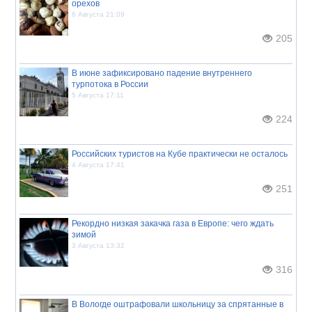
орехов
6 Августа 21:09
205
В июне зафиксировано падение внутреннего
турпотока в России
5 Августа 17:11
224
Российских туристов на Кубе практически не осталось
4 Августа 17:41
251
Рекордно низкая закачка газа в Европе: чего ждать
зимой
3 Августа 13:32
316
В Вологде оштрафовали школьницу за спрятанные в