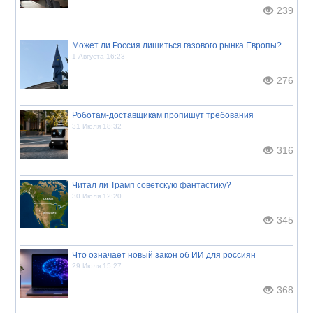
239
Может ли Россия лишиться газового рынка Европы?
1 Августа 16:23
276
Роботам-доставщикам пропишут требования
31 Июля 18:32
316
Читал ли Трамп советскую фантастику?
30 Июля 12:20
345
Что означает новый закон об ИИ для россиян
29 Июля 15:27
368