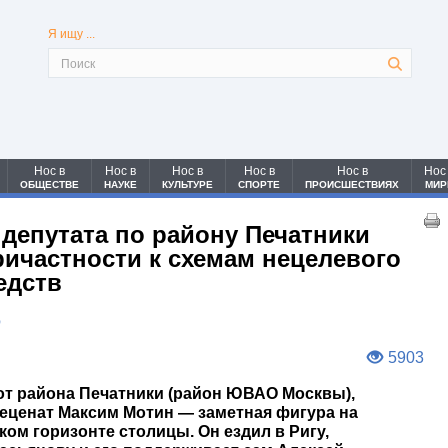
Я ищу ...
Нос в
Нос в
Нос в
Нос в
Нос в
Нос
ОБЩЕСТВЕ
НАУКЕ
КУЛЬТУРЕ
СПОРТЕ
ПРОИСШЕСТВИЯХ
МИР
депутата по району Печатники
ричастности к схемам нецелевого
едств
6
5903
т района Печатники (район ЮВАО Москвы),
меценат Максим Мотин — заметная фигура на
ом горизонте столицы. Он ездил в Ригу,