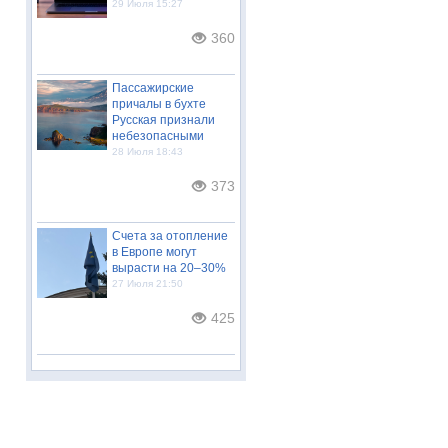
29 Июля 15:27
360
Пассажирские
причалы в бухте
Русская признали
небезопасными
28 Июля 18:43
373
Счета за отопление
в Европе могут
вырасти на 20–30%
27 Июля 21:50
425