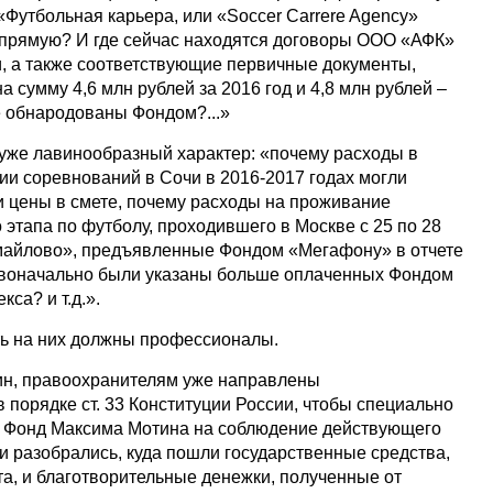
Футбольная карьера, или «Soccer Carrere Agency»
апрямую? И где сейчас находятся договоры ООО «АФК»
, а также соответствующие первичные документы,
сумму 4,6 млн рублей за 2016 год и 4,8 млн рублей –
не обнародованы Фондом?...»
уже лавинообразный характер: «почему расходы в
ии соревнований в Сочи в 2016-2017 годах могли
 цены в смете, почему расходы на проживание
этапа по футболу, проходившего в Москве с 25 по 28
змайлово», предъявленные Фондом «Мегафону» в отчете
ервоначально были указаны больше оплаченных Фондом
кса? и т.д.».
ть на них должны профессионалы.
ин, правоохранителям уже направлены
 порядке ст. 33 Конституции России, чтобы специально
 Фонд Максима Мотина на соблюдение действующего
 и разобрались, куда пошли государственные средства,
а, и благотворительные денежки, полученные от