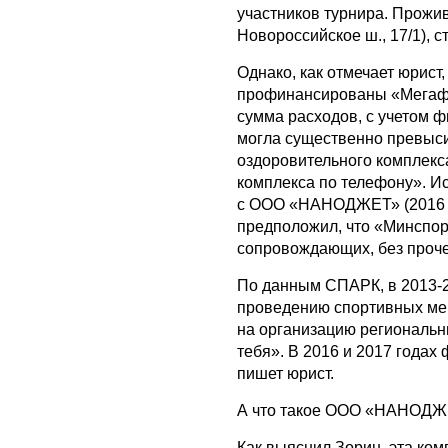
участников турнира. Прожи
Новороссийское ш., 17/1), 
Однако, как отмечает юрис
профинансированы «Мегафо
сумма расходов, с учетом 
могла существенно превыси
оздоровительного комплек
комплекса по телефону». Ис
с ООО «НАНОДЖЕТ» (2016 год
предположил, что «Минспор
сопровождающих, без прочег
По данным СПАРК, в 2013-2
проведению спортивных м
на организацию региональн
тебя». В 2016 и 2017 года
пишет юрист.
А что такое ООО «НАНОД
Как выяснил Зорин, эта ком