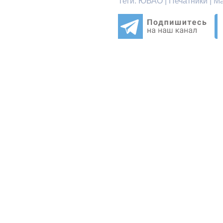
Теги:
ЮВАО | Печатники | М
© НОС.ru
2026