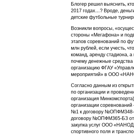
Блогер решил выяснить, кто
2017 годах…? Вроде, деньг
детские футбольные турниры
Возникли вопросы, «осущес
стороны «Мегафона» и под
этапов соревнований по фут
млн рублей, если учесть, 
команд, аренду стадиона, а 
почему денежные средства
организацию ФГАУ «Управл
мероприятий» в ООО «НА
Согласно данным из открыт
по организации и проведе
организация Минкомспорта) 
организации соревнований «
№1 к договору №ОПФМ348-БЗ
договору №ОПФМ365-БЗ от 0
закупка услуг ООО «НАНОД
спортивного поля и транспо