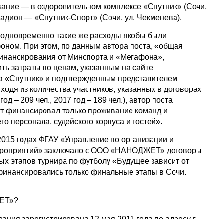
вание — в оздоровительном комплексе «Спутник» (Сочи,
стадион — «Спутник-Спорт» (Сочи, ул. Чекменева).
т, одновременно такие же расходы якобы были
ном. При этом, по данным автора поста, «общая
финансирования от Минспорта и «Мегафона»,
ть затраты по ценам, указанным на сайте
са «Спутник» и подтвержденным представителем
ходя из количества участников, указанных в договорах
 – 209 чел., 2017 год – 189 чел.), автор поста
т финансировал только проживание команд и
о персонала, судейского корпуса и гостей».
015 годах ФГАУ «Управление по организации и
ероприятий» заключало с ООО «НАНОДЖЕТ» договоры
ых этапов турнира по футболу «Будущее зависит от
х финансировались только финальные этапы в Сочи,
ЖЕТ»?
пания зарегистрирована 12 мая 2011 года по адресу г.