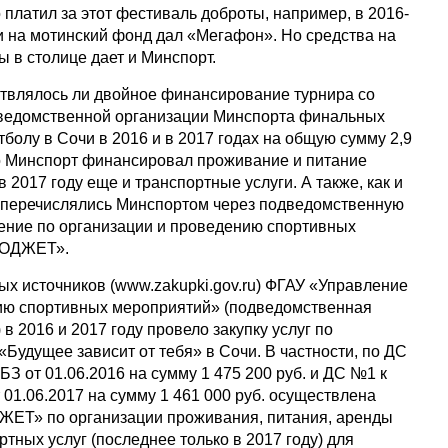
 платил за этот фестиваль доброты, например, в 2016-
и на мотинский фонд дал «Мегафон». Но средства на
 в столице дает и Минспорт.
твлялось ли двойное финансирование турнира со
ведомственной организации Минспорта финальных
болу в Сочи в 2016 и в 2017 годах на общую сумму 2,9
что Минспорт финансировал проживание и питание
в 2017 году еще и транспортные услуги. А также, как и
 перечислялись Минспортом через подведомственную
ение по организации и проведению спортивных
НОДЖЕТ».
ых источников (www.zakupki.gov.ru) ФГАУ «Управление
нию спортивных мероприятий» (подведомственная
в 2016 и 2017 году провело закупку услуг по
Будущее зависит от тебя» в Сочи. В частности, по ДС
 от 01.06.2016 на сумму 1 475 200 руб. и ДС №1 к
1.06.2017 на сумму 1 461 000 руб. осуществлена
ЖЕТ» по организации проживания, питания, аренды
ртных услуг (последнее только в 2017 году) для