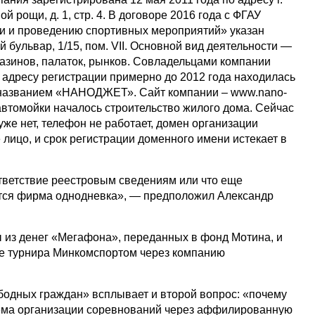
й рощи, д. 1, стр. 4. В договоре 2016 года с ФГАУ
и и проведению спортивных мероприятий» указан
й бульвар, 1/15, пом. VII. Основной вид деятельности —
газинов, палаток, рынков. Совладельцами компании
 адресу регистрации примерно до 2012 года находилась
названием «НАНОДЖЕТ». Сайт компании – www.nano-
е автомойки началось строительство жилого дома. Сейчас
уже нет, телефон не работает, домен организации
 лицо, и срок регистрации доменного имени истекает в
тветствие реестровым сведениям или что еще
ется фирма однодневка», — предположил Александр
ы из денег «Мегафона», переданных в фонд Мотина, и
е турнира Минкомспортом через компанию
ободных граждан» всплывает и второй вопрос: «почему
ема организации соревнований через аффилированную