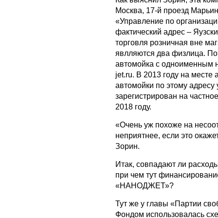
Москва, 17-й проезд Марьино
«Управление по организаци
фактический адрес – Яузски
торговля розничная вне ма
явлляются два физлица. По
автомойка с одноименным 
jet.ru. В 2013 году на мест
автомойки по этому адресу 
зарегистрирован на частное
2018 году.
«Очень уж похоже на несоо
неприятнее, если это окаж
Зорин.
Итак, совпадают ли расход
при чем тут финансировани
«НАНОДЖЕТ»?
Тут же у главы «Партии св
Фондом использовалась сх