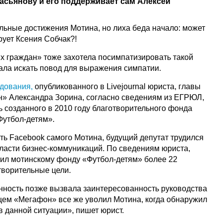
асьянову и его поддерживает сам Алексей
льные достижения Мотина, но лиха беда начало: может
рует Ксения Собчак?!
 граждан» тоже захотела посимпатизировать такой
тала искать повод для выражения симпатии.
дования,
опубликованного в Livejournal юриста, главы
» Александра Зорина, согласно сведениям из ЕГРЮЛ,
 созданного в 2010 году благотворительного фонда
Футбол-детям».
ить Facebook самого Мотина, будущий депутат трудился
ласти бизнес-коммуникаций. По сведениям юриста,
ил мотинскому фонду «Футбол-детям» более 22
творительные цели.
ность позже вызвала заинтересованность руководства
ем «Мегафон» все же уволил Мотина, когда обнаружил
 данной ситуации», пишет юрист.