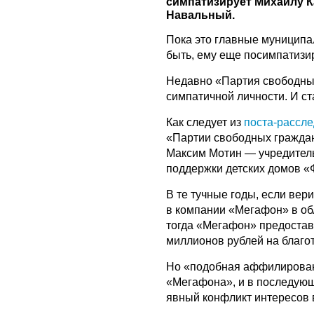
симпатизирует Михаилу К
Навальный.
Пока это главные муниципа
быть, ему еще посимпатизи
Недавно «Партия свободных
симпатичной личности. И с
Как следует из
поста-рассле
«Партии свободных граждан
Максим Мотин — учредитель
поддержки детских домов «
В те тучные годы, если вер
в компании «Мегафон» в об
тогда «Мегафон» предостав
миллионов рублей на благо
Но «подобная аффилирован
«Мегафона», и в последующ
явный конфликт интересов в