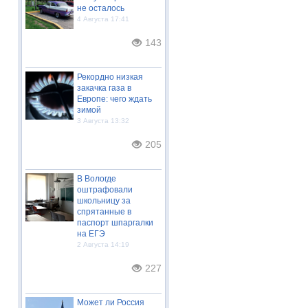
не осталось
4 Августа 17:41
143
Рекордно низкая
закачка газа в
Европе: чего ждать
зимой
3 Августа 13:32
205
В Вологде
оштрафовали
школьницу за
спрятанные в
паспорт шпаргалки
на ЕГЭ
2 Августа 14:19
227
Может ли Россия