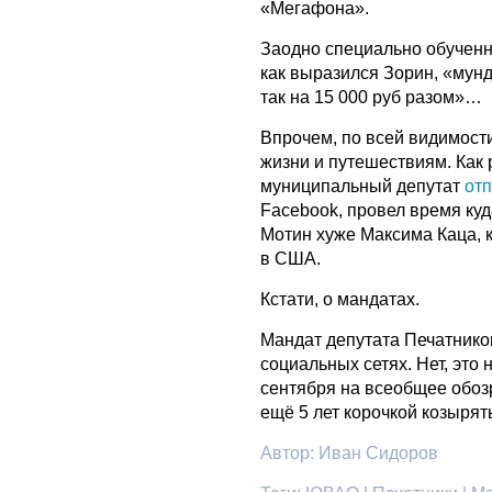
«Мегафона».
Заодно специально обученны
как выразился Зорин, «мунд
так на 15 000 руб разом»…
Впрочем, по всей видимости
жизни и путешествиям. Как
муниципальный депутат
от
Facebook, провел время куд
Мотин хуже Максима Каца, к
в США.
Кстати, о мандатах.
Мандат депутата Печатник
социальных сетях. Нет, это 
сентября на всеобщее обоз
ещё 5 лет корочкой козырять
Автор:
Иван Сидоров