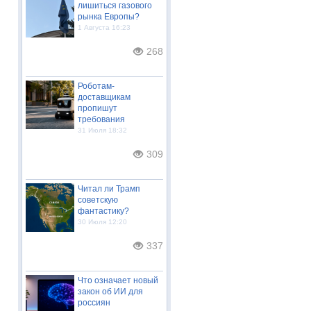
лишиться газового
рынка Европы?
1 Августа 16:23
268
Роботам-
доставщикам
пропишут
требования
31 Июля 18:32
309
Читал ли Трамп
советскую
фантастику?
30 Июля 12:20
337
Что означает новый
закон об ИИ для
россиян